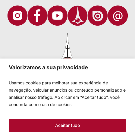
Valorizamos a sua privacidade
Usamos cookies para melhorar sua experiência de
navegação, veicular anúncios ou conteúdo personalizado e
analisar nosso tráfego. Ao clicar em “Aceitar tudo”, você
Igreja Evangélica de Confissão Luterana no Brasil
Sede nacional: Rua Senhor dos Passos, 202/4º andar Centro -
concorda com o uso de cookies.
Cep 90020-180 - Porto Alegre/RS - Brasil
Caixa Postal 2876 -
Telefone 55 51 3284.5400
Aceitar tudo