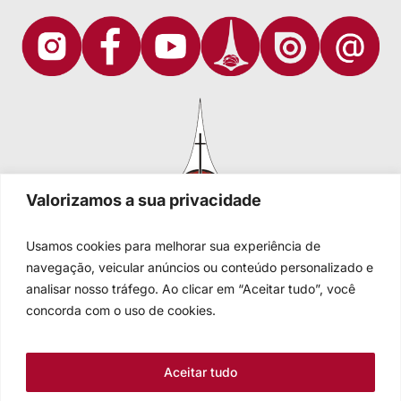
Valorizamos a sua privacidade
Usamos cookies para melhorar sua experiência de
navegação, veicular anúncios ou conteúdo personalizado e
analisar nosso tráfego. Ao clicar em “Aceitar tudo”, você
Igreja Evangélica de Confissão Luterana no Brasil
Sede nacional: Rua Senhor dos Passos, 202/4º andar Centro -
concorda com o uso de cookies.
Cep 90020-180 - Porto Alegre/RS - Brasil
Caixa Postal 2876 -
Telefone 55 51 3284.5400
Aceitar tudo