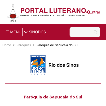
Ir para o conteúdo principal
Entrar
|
MENU
SÍNODOS
Home
Paróquias
Paróquia de Sapucaia do Sul
Rio dos Sinos
Paróquia de Sapucaia do Sul