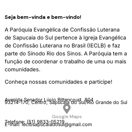
Seja bem-vinda e bem-vindo!
A Paróquia Evangélica de Confissão Luterana
de Sapucaia do Sul pertence à Igreja Evangélica
de Confissão Luterana no Brasil (IECLB) e faz
parte do Sínodo Rio dos Sinos. A Paróquia tem a
função de coordenar o trabalho de uma ou mais
comunidades.
Conheça nossas comunidades e participe!
Avenida Senador Lúcio Bittencourt,
804
93214-170,
Centro,
Sapucaia do Sul/
Rio Grande do Sul
Google Maps
Telefone: (51) 9833-05219
E-mail: ieclbsapucaiadosul@gmail.com