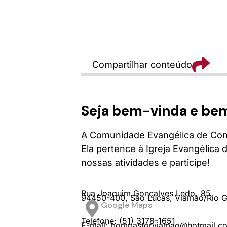
Compartilhar conteúdo
Seja bem-vinda e be
A Comunidade Evangélica de Con
Ela pertence à Igreja Evangélica 
nossas atividades e participe!
Rua Joaquim Gonçalves Ledo,
85
94450-400,
São Lucas,
Viamão/
Rio 
Google Maps
Telefone: (51) 3178-1651
E-mail: bompastorviamao@hotmail.c