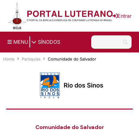
Ir para o conteúdo principal
Entrar
|
MENU
SÍNODOS
Home
Paróquias
Comunidade do Salvador
Rio dos Sinos
Comunidade do Salvador