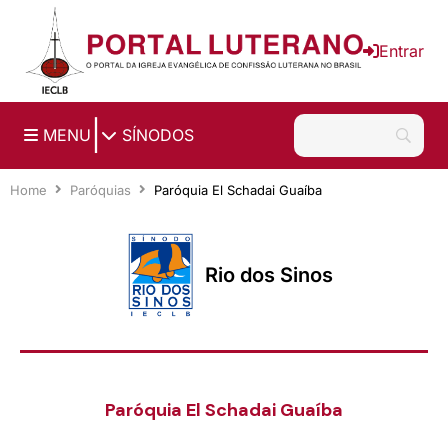
Ir para o conteúdo principal
Entrar
|
MENU
SÍNODOS
Home
Paróquias
Paróquia El Schadai Guaíba
Rio dos Sinos
Paróquia El Schadai Guaíba