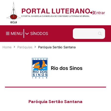
Ir para o conteúdo principal
Entrar
|
MENU
SÍNODOS
Home
Paróquias
Paróquia Sertão Santana
Rio dos Sinos
Paróquia Sertão Santana