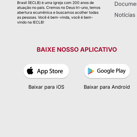
Brasil (IECLB) é uma igreja com 200 anos de
Documen
atuação no país. Cremos no Deus tri-uno, temos
abertura ecumênica e buscamos acolher todas
Notícias
as pessoas. Você é bem-vinda, você é bem-
vindo na IECLB!
BAIXE NOSSO APLICATIVO
Baixar para iOS
Baixar para Android