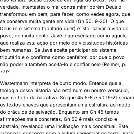
verdade, intentastes o mal contra mim; porém Deus o
transformou em bem, para fazer, como vedes agora, que
se conserve muita gente em vida (Gn 50.19-20). O que
Deus (e o sistema tributário quer) é isto: salvar a vida do
povo, de muita gente. Javé é apresentado como aquele
que realiza esta ação por meio de vicissitudes históricas
bem humanas. Se Javé aceita participar do sistema
tributário e o confirma como benfeitor, por que o povo
não poderia também aceitá-lo e confiar nele (Reimer, p.
77)?
Westermann interpreta de outro modo. Entende que a
teologia dessa história não está num ou noutro versículo,
mas no todo da narrativa. Só que 45.5-8 e 50.19-21 seriam
os textos-chaves que apresentam uma estrutura ao modo
do oráculos de salvação. Enquanto em Gn 45 temos
afirmações mais concretas, Gn 50 é mais conciso e
abstraio, revelando uma inclinação mais conceituai. Este
autor não concorda com a leitura sapiencial do texto. Para