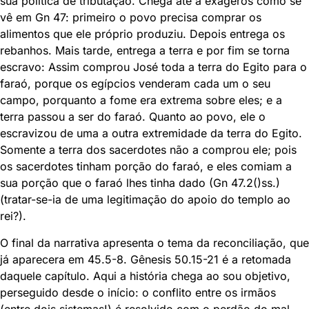
sua política de tributação. Chega até a exageros como se
vê em Gn 47: primeiro o povo precisa comprar os
alimentos que ele próprio produziu. Depois entrega os
rebanhos. Mais tarde, entrega a terra e por fim se torna
escravo: Assim comprou José toda a terra do Egito para o
faraó, porque os egípcios venderam cada um o seu
campo, porquanto a fome era extrema sobre eles; e a
terra passou a ser do faraó. Quanto ao povo, ele o
escravizou de uma a outra extremidade da terra do Egito.
Somente a terra dos sacerdotes não a comprou ele; pois
os sacerdotes tinham porção do faraó, e eles comiam a
sua porção que o faraó lhes tinha dado (Gn 47.2()ss.)
(tratar-se-ia de uma legitimação do apoio do templo ao
rei?).
O final da narrativa apresenta o tema da reconciliação, que
já aparecera em 45.5-8. Gênesis 50.15-21 é a retomada
daquele capítulo. Aqui a história chega ao sou objetivo,
perseguido desde o início: o conflito entre os irmãos
(entre dois sistemas!) é resolvido com o perdão do mal