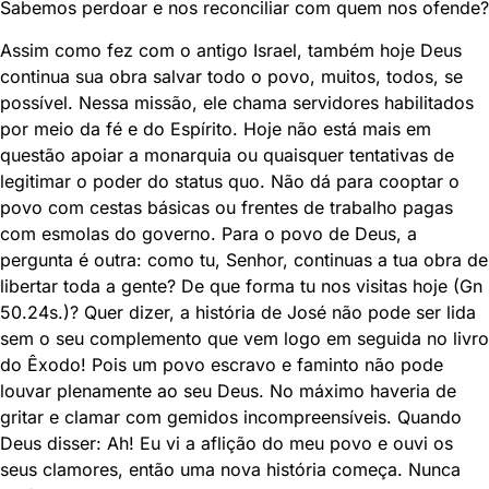
Sabemos perdoar e nos reconciliar com quem nos ofende?
Assim como fez com o antigo Israel, também hoje Deus
continua sua obra salvar todo o povo, muitos, todos, se
possível. Nessa missão, ele chama servidores habilitados
por meio da fé e do Espírito. Hoje não está mais em
questão apoiar a monarquia ou quaisquer tentativas de
legitimar o poder do status quo. Não dá para cooptar o
povo com cestas básicas ou frentes de trabalho pagas
com esmolas do governo. Para o povo de Deus, a
pergunta é outra: como tu, Senhor, continuas a tua obra de
libertar toda a gente? De que forma tu nos visitas hoje (Gn
50.24s.)? Quer dizer, a história de José não pode ser lida
sem o seu complemento que vem logo em seguida no livro
do Êxodo! Pois um povo escravo e faminto não pode
louvar plenamente ao seu Deus. No máximo haveria de
gritar e clamar com gemidos incompreensíveis. Quando
Deus disser: Ah! Eu vi a aflição do meu povo e ouvi os
seus clamores, então uma nova história começa. Nunca