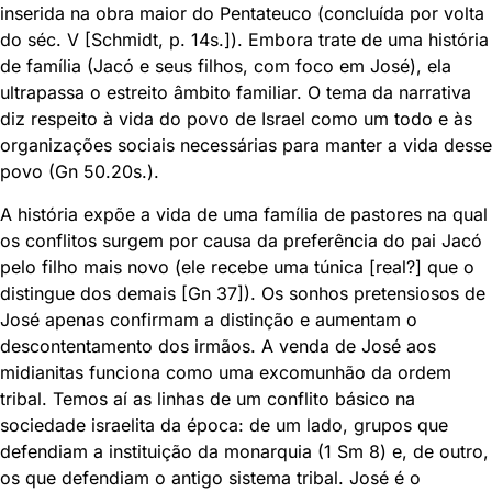
inserida na obra maior do Pentateuco (concluída por volta
do séc. V [Schmidt, p. 14s.]). Embora trate de uma história
de família (Jacó e seus filhos, com foco em José), ela
ultrapassa o estreito âmbito familiar. O tema da narrativa
diz respeito à vida do povo de Israel como um todo e às
organizações sociais necessárias para manter a vida desse
povo (Gn 50.20s.).
A história expõe a vida de uma família de pastores na qual
os conflitos surgem por causa da preferência do pai Jacó
pelo filho mais novo (ele recebe uma túnica [real?] que o
distingue dos demais [Gn 37]). Os sonhos pretensiosos de
José apenas confirmam a distinção e aumentam o
descontentamento dos irmãos. A venda de José aos
midianitas funciona como uma excomunhão da ordem
tribal. Temos aí as linhas de um conflito básico na
sociedade israelita da época: de um lado, grupos que
defendiam a instituição da monarquia (1 Sm 8) e, de outro,
os que defendiam o antigo sistema tribal. José é o