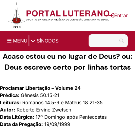
Ir para o conteúdo principal
Entrar
|
MENU
SÍNODOS
Acaso estou eu no lugar de Deus? ou:
Deus escreve certo por linhas tortas
Proclamar Libertação – Volume 24
Prédica:
Gênesis 50.15-21
Leituras:
Romanos 14.5-9 e Mateus 18.21-35
Autor:
Roberto Ervino Zwetsch
Data Litúrgica:
17º Domingo após Pentecostes
Data da Pregação:
19/09/1999