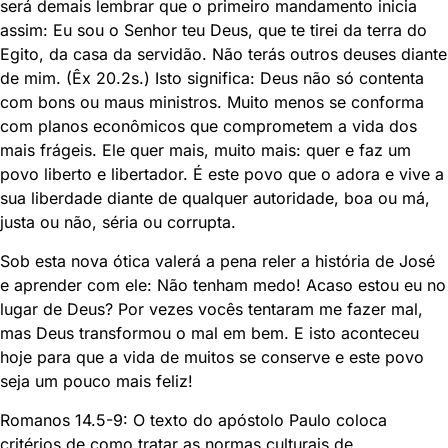
será demais lembrar que o primeiro mandamento inicia
assim: Eu sou o Senhor teu Deus, que te tirei da terra do
Egito, da casa da servidão. Não terás outros deuses diante
de mim. (Êx 20.2s.) Isto significa: Deus não só contenta
com bons ou maus ministros. Muito menos se conforma
com planos econômicos que comprometem a vida dos
mais frágeis. Ele quer mais, muito mais: quer e faz um
povo liberto e libertador. É este povo que o adora e vive a
sua liberdade diante de qualquer autoridade, boa ou má,
justa ou não, séria ou corrupta.
Sob esta nova ótica valerá a pena reler a história de José
e aprender com ele: Não tenham medo! Acaso estou eu no
lugar de Deus? Por vezes vocês tentaram me fazer mal,
mas Deus transformou o mal em bem. E isto aconteceu
hoje para que a vida de muitos se conserve e este povo
seja um pouco mais feliz!
Romanos 14.5-9: O texto do apóstolo Paulo coloca
critérios de como tratar as normas culturais de