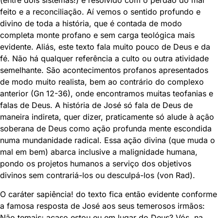
feito e a reconciliação. Aí vemos o sentido profundo e
divino de toda a história, que é contada de modo
completa monte profano e sem carga teológica mais
evidente. Aliás, este texto fala muito pouco de Deus e da
fé. Não há qualquer referência a culto ou outra atividade
semelhante. São acontecimentos profanos apresentados
de modo muito realista, bem ao contrário do complexo
anterior (Gn 12-36), onde encontramos muitas teofanias e
falas de Deus. A história de José só fala de Deus de
maneira indireta, quer dizer, praticamente só alude à ação
soberana de Deus como ação profunda mente escondida
numa mundanidade radical. Essa ação divina (que muda o
mal em bem) abarca inclusive a malignidade humana,
pondo os projetos humanos a serviço dos objetivos
divinos sem contrariá-los ou desculpá-los (von Rad).
O caráter sapiência! do texto fica então evidente conforme
a famosa resposta de José aos seus temerosos irmãos:
Não temais; acaso estou eu em lugar do Deus? Vós, na