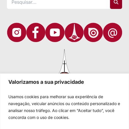
Valorizamos a sua privacidade
Usamos cookies para melhorar sua experiência de
navegação, veicular anúncios ou conteúdo personalizado e
analisar nosso tráfego. Ao clicar em “Aceitar tudo”, você
Igreja Evangélica de Confissão Luterana no Brasil
Sede nacional: Rua Senhor dos Passos, 202/4º andar Centro -
concorda com o uso de cookies.
Cep 90020-180 - Porto Alegre/RS - Brasil
Caixa Postal 2876 -