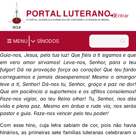
Ir para o conteúdo principal
Entrar
|
MENU
SÍNODOS
Guia-nos, Jesus, pela tua luz! Que fiéis a ti sigamos e que
em vero amor sirvamos! Leva-nos, Senhor, para o teu
fulgor! Dá na provação força ao coração! Que teu fardo
carreguemos e jamais desesperemos! Mesmo o amargor
leve a ti, Senhor! Dá-nos tu, Senhor, graça e paz na dor!
Que em paciência a suportemos e os aflitos consolemos!
Faze-nos vigiar, ao teu Reino olhar! Tu, Senhor, nos dás
vida e plena paz. Mesmo em árdua e rude via, nos serás
pastor e guia. Faze-nos vencer pelo teu poder!
Com esse hino, cuja letra sabiam de cor, pois não havia
hinários, as primeiras sete famílias luteranas celebraram o