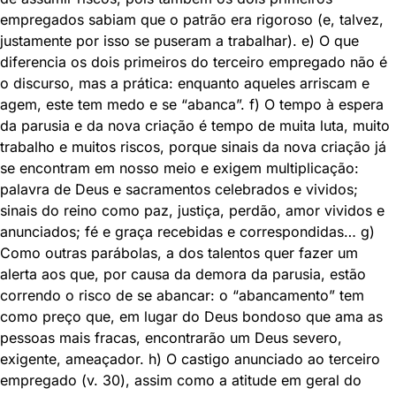
empregados sabiam que o patrão era rigoroso (e, talvez,
justamente por isso se puseram a trabalhar). e) O que
diferencia os dois primeiros do terceiro empregado não é
o discurso, mas a prática: enquanto aqueles arriscam e
agem, este tem medo e se “abanca”. f) O tempo à espera
da parusia e da nova criação é tempo de muita luta, muito
trabalho e muitos riscos, porque sinais da nova criação já
se encontram em nosso meio e exigem multiplicação:
palavra de Deus e sacramentos celebrados e vividos;
sinais do reino como paz, justiça, perdão, amor vividos e
anunciados; fé e graça recebidas e correspondidas… g)
Como outras parábolas, a dos talentos quer fazer um
alerta aos que, por causa da demora da parusia, estão
correndo o risco de se abancar: o “abancamento” tem
como preço que, em lugar do Deus bondoso que ama as
pessoas mais fracas, encontrarão um Deus severo,
exigente, ameaçador. h) O castigo anunciado ao terceiro
empregado (v. 30), assim como a atitude em geral do