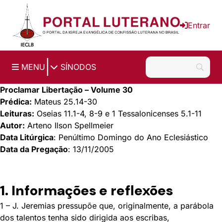
Ir para o conteúdo principal
Entrar
|
MENU
SÍNODOS
Proclamar Libertação – Volume 30
Prédica:
Mateus 25.14-30
Leituras:
Oseias 11.1-4, 8-9 e 1 Tessalonicenses 5.1-11
Autor:
Arteno Ilson Spellmeier
Data Litúrgica
: Penúltimo Domingo do Ano Eclesiástico
Data da Pregação
: 13/11/2005
1. Informações e reflexões
1 – J. Jeremias pressupõe que, originalmente, a parábola
dos talentos tenha sido dirigida aos escribas,