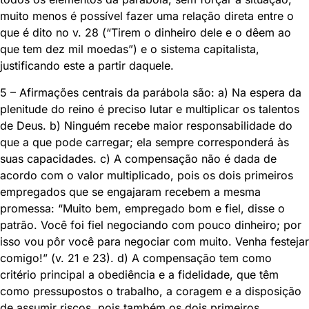
muito menos é possível fazer uma relação direta entre o
que é dito no v. 28 (“Tirem o dinheiro dele e o dêem ao
que tem dez mil moedas”) e o sistema capitalista,
justificando este a partir daquele.
5 – Afirmações centrais da parábola são: a) Na espera da
plenitude do reino é preciso lutar e multiplicar os talentos
de Deus. b) Ninguém recebe maior responsabilidade do
que a que pode carregar; ela sempre corresponderá às
suas capacidades. c) A compensação não é dada de
acordo com o valor multiplicado, pois os dois primeiros
empregados que se engajaram recebem a mesma
promessa: “Muito bem, empregado bom e fiel, disse o
patrão. Você foi fiel negociando com pouco dinheiro; por
isso vou pôr você para negociar com muito. Venha festejar
comigo!” (v. 21 e 23). d) A compensação tem como
critério principal a obediência e a fidelidade, que têm
como pressupostos o trabalho, a coragem e a disposição
de assumir riscos, pois também os dois primeiros