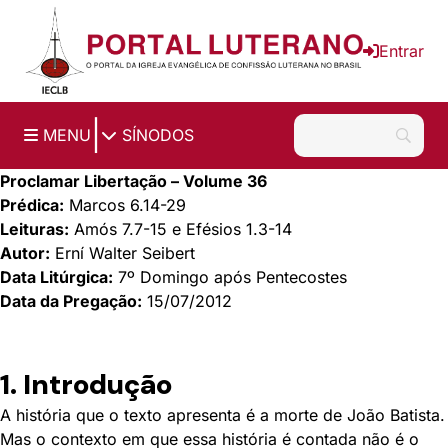
Ir para o conteúdo principal
Entrar
|
MENU
SÍNODOS
Proclamar Libertação – Volume 36
Prédica:
Marcos 6.14-29
Leituras:
Amós 7.7-15 e Efésios 1.3-14
Autor:
Erní Walter Seibert
Data Litúrgica:
7º Domingo após Pentecostes
Data da Pregação:
15/07/2012
1. Introdução
A história que o texto apresenta é a morte de João Batista.
Mas o contexto em que essa história é contada não é o