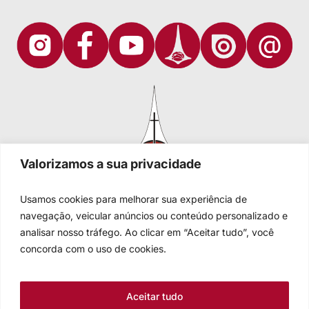
Valorizamos a sua privacidade
Usamos cookies para melhorar sua experiência de
navegação, veicular anúncios ou conteúdo personalizado e
analisar nosso tráfego. Ao clicar em “Aceitar tudo”, você
Igreja Evangélica de Confissão Luterana no Brasil
Sede nacional: Rua Senhor dos Passos, 202/4º andar Centro -
concorda com o uso de cookies.
Cep 90020-180 - Porto Alegre/RS - Brasil
Caixa Postal 2876 -
Telefone 55 51 3284.5400
Aceitar tudo