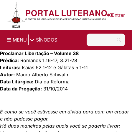
Ir para o conteúdo principal
Entrar
|
MENU
SÍNODOS
Proclamar Libertação – Volume 38
Prédica:
Romanos 1.16-17; 3.21-28
Leituras:
Isaías 62.1-12 e Gálatas 5.1-11
Autor:
Mauro Alberto Schwalm
Data Litúrgica:
Dia da Reforma
Data da Pregação:
31/10/2014
É como se você estivesse em dívida para com um credor
e não pudesse pagar.
Há duas maneiras pelas quais você se poderia livrar: