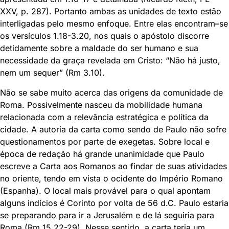
XXV, p. 287). Portanto ambas as unidades de texto estão
interligadas pelo mesmo enfoque. Entre elas encontram–se
os versículos 1.18-3.20, nos quais o apóstolo discorre
detidamente sobre a maldade do ser humano e sua
necessidade da graça revelada em Cristo: “Não há justo,
nem um sequer” (Rm 3.10).
Não se sabe muito acerca das origens da comunidade de
Roma. Possivelmente nasceu da mobilidade humana
relacionada com a relevância estratégica e política da
cidade. A autoria da carta como sendo de Paulo não sofre
questionamentos por parte de exegetas. Sobre local e
época de redação há grande unanimidade que Paulo
escreve a Carta aos Romanos ao findar de suas atividades
no oriente, tendo em vista o ocidente do Império Romano
(Espanha). O local mais provável para o qual apontam
alguns indícios é Corinto por volta de 56 d.C. Paulo estaria
se preparando para ir a Jerusalém e de lá seguiria para
Roma (Rm 15.22-29). Nesse sentido, a carta teria um