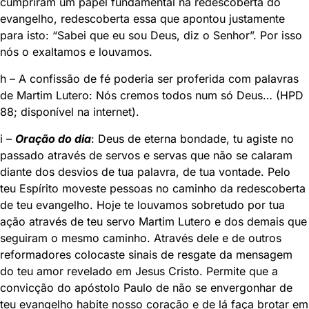
cumpriram um papel fundamental na redescoberta do
evangelho, redescoberta essa que apontou justamente
para isto: “Sabei que eu sou Deus, diz o Senhor”. Por isso
nós o exaltamos e louvamos.
h – A confissão de fé poderia ser proferida com palavras
de Martim Lutero: Nós cremos todos num só Deus… (HPD
88; disponível na internet).
i –
Oração do dia
: Deus de eterna bondade, tu agiste no
passado através de servos e servas que não se calaram
diante dos desvios de tua palavra, de tua vontade. Pelo
teu Espírito moveste pessoas no caminho da redescoberta
de teu evangelho. Hoje te louvamos sobretudo por tua
ação através de teu servo Martim Lutero e dos demais que
seguiram o mesmo caminho. Através dele e de outros
reformadores colocaste sinais de resgate da mensagem
do teu amor revelado em Jesus Cristo. Permite que a
convicção do apóstolo Paulo de não se envergonhar de
teu evangelho habite nosso coração e de lá faça brotar em