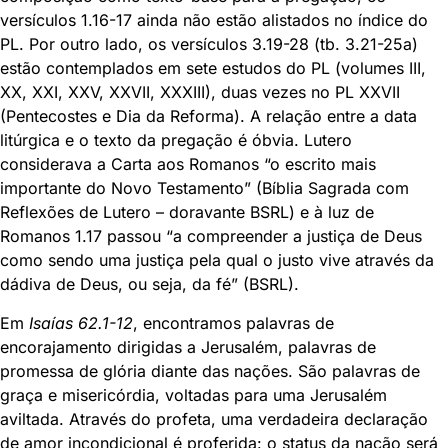
versículos 1.16-17 ainda não estão alistados no índice do
PL. Por outro lado, os versículos 3.19-28 (tb. 3.21-25a)
estão contemplados em sete estudos do PL (volumes III,
XX, XXI, XXV, XXVII, XXXIII), duas vezes no PL XXVII
(Pentecostes e Dia da Reforma). A relação entre a data
litúrgica e o texto da pregação é óbvia. Lutero
considerava a Carta aos Romanos “o escrito mais
importante do Novo Testamento” (Bíblia Sagrada com
Reflexões de Lutero – doravante BSRL) e à luz de
Romanos 1.17 passou “a compreender a justiça de Deus
como sendo uma justiça pela qual o justo vive através da
dádiva de Deus, ou seja, da fé” (BSRL).
Em
Isaías 62.1-12
, encontramos palavras de
encorajamento dirigidas a Jerusalém, palavras de
promessa de glória diante das nações. São palavras de
graça e misericórdia, voltadas para uma Jerusalém
aviltada. Através do profeta, uma verdadeira declaração
de amor incondicional é proferida: o status da nação será