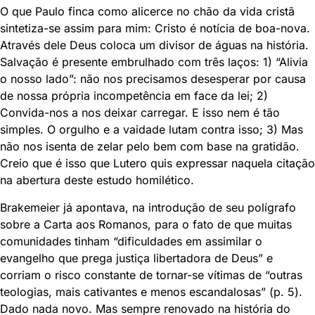
O que Paulo finca como alicerce no chão da vida cristã
sintetiza-se assim para mim: Cristo é notícia de boa-nova.
Através dele Deus coloca um divisor de águas na história.
Salvação é presente embrulhado com três laços: 1) “Alivia
o nosso lado”: não nos precisamos desesperar por causa
de nossa própria incompetência em face da lei; 2)
Convida-nos a nos deixar carregar. E isso nem é tão
simples. O orgulho e a vaidade lutam contra isso; 3) Mas
não nos isenta de zelar pelo bem com base na gratidão.
Creio que é isso que Lutero quis expressar naquela citação
na abertura deste estudo homilético.
Brakemeier já apontava, na introdução de seu polígrafo
sobre a Carta aos Romanos, para o fato de que muitas
comunidades tinham “dificuldades em assimilar o
evangelho que prega justiça libertadora de Deus” e
corriam o risco constante de tornar-se vítimas de “outras
teologias, mais cativantes e menos escandalosas” (p. 5).
Dado nada novo. Mas sempre renovado na história do