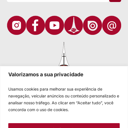
Valorizamos a sua privacidade
Usamos cookies para melhorar sua experiência de
navegação, veicular anúncios ou conteúdo personalizado e
analisar nosso tráfego. Ao clicar em “Aceitar tudo”, você
Igreja Evangélica de Confissão Luterana no Brasil
Sede nacional: Rua Senhor dos Passos, 202/4º andar Centro -
concorda com o uso de cookies.
Cep 90020-180 - Porto Alegre/RS - Brasil
Caixa Postal 2876 -
Telefone 55 51 3284.5400