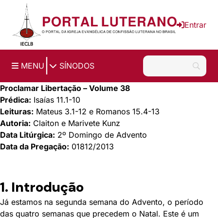
Ir para o conteúdo principal
Entrar
|
MENU
SÍNODOS
Proclamar Libertação – Volume 38
Prédica:
Isaías 11.1-10
Leituras:
Mateus 3.1-12 e Romanos 15.4-13
Autoria:
Claiton e Marivete Kunz
Data Litúrgica:
2º Domingo de Advento
Data da Pregação:
01812/2013
1. Introdução
Já estamos na segunda semana do Advento, o período
das quatro semanas que precedem o Natal. Este é um