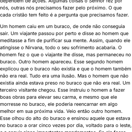
dependem de ações. Algumas coisas o Senhor fez por
nós, outras nós precisamos fazer pelo próximo. O que
cada cristão tem feito é a pergunta que precisamos fazer.
Um homem caiu em um buraco, de onde não conseguia
sair. Um viajante passou por perto e disse ao homem que
meditasse a fim de purificar sua mente. Assim, quando ele
atingisse o Nirvana, todo o seu sofrimento acabaria. O
homem fez o que o viajante lhe disse, mas permaneceu no
buraco. Outro homem apareceu. Esse segundo homem
explicou que o buraco não existia e que o homem também
não era real. Tudo era uma ilusão. Mas o homem que não
existia ainda estava preso no buraco que não era real. Um
terceiro visitante chegou. Esse instruiu o homem a fazer
boas obras para elevar seu carma, e mesmo que ele
morresse no buraco, ele poderia reencarnar em algo
melhor em sua próxima vida. Veio então outro homem.
Esse olhou do alto do buraco e ensinou aquele que estava
no buraco a orar cinco vezes por dia, voltado para o leste,