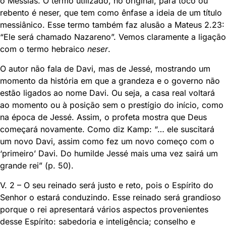
o Messias. O termo utilizado, no original, para toco ou
rebento é neser, que tem como ênfase a ideia de um título
messiânico. Esse termo também faz alusão a Mateus 2.23:
“Ele será chamado Nazareno”. Vemos claramente a ligação
com o termo hebraico
neser
.
O autor não fala de Davi, mas de Jessé, mostrando um
momento da história em que a grandeza e o governo não
estão ligados ao nome Davi. Ou seja, a casa real voltará
ao momento ou à posição sem o prestígio do início, como
na época de Jessé. Assim, o profeta mostra que Deus
começará novamente. Como diz Kamp: “… ele suscitará
um novo Davi, assim como fez um novo começo com o
‘primeiro’ Davi. Do humilde Jessé mais uma vez sairá um
grande rei” (p. 50).
V. 2 – O seu reinado será justo e reto, pois o Espírito do
Senhor o estará conduzindo. Esse reinado será grandioso
porque o rei apresentará vários aspectos provenientes
desse Espírito: sabedoria e inteligência; conselho e