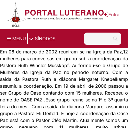
Ir para o conteúdo principal
Entrar
|
MENU
SÍNODOS
Em 06 de março de 2002 reuniram-se na Igreja da Paz,12
mulheres para conversas em grupo sob a coordenação da
Pastora Ruth Wincler Musskopf. Ai formou-se o Grupo de
Mulheres da Igreja da Paz no período noturno. Com a
saída da Pastora Ruth a diácona Margaret Knebelkamp
assumiu a coordenação. Em 19 de abril de 2006 passou a
ser Grupo de Oase contando com 15 mulheres. Recebeu o
nome de OASE PAZ .Esse grupo reune-se na 1ª e 3ª quarta
feira do mes . Com a saída da diácona Margaret assumiu o
grupo a Pastora Eli Deifeld. E hoje a coordenação da Oase
Paz está com o Pastor Cléo Martin. Atualmente somos um
grupo pequeno com 11 mulheres, muito ativas.