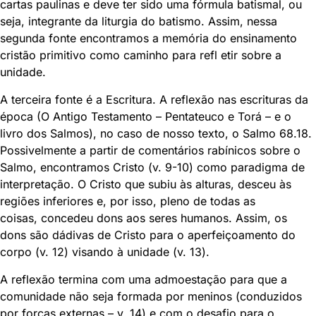
cartas paulinas e deve ter sido uma fórmula batismal, ou
seja, integrante da liturgia do batismo. Assim, nessa
segunda fonte encontramos a memória do ensinamento
cristão primitivo como caminho para refl etir sobre a
unidade.
A terceira fonte é a Escritura. A reflexão nas escrituras da
época (O Antigo Testamento – Pentateuco e Torá – e o
livro dos Salmos), no caso de nosso texto, o Salmo 68.18.
Possivelmente a partir de comentários rabínicos sobre o
Salmo, encontramos Cristo (v. 9-10) como paradigma de
interpretação. O Cristo que subiu às alturas, desceu às
regiões inferiores e, por isso, pleno de todas as
coisas, concedeu dons aos seres humanos. Assim, os
dons são dádivas de Cristo para o aperfeiçoamento do
corpo (v. 12) visando à unidade (v. 13).
A reflexão termina com uma admoestação para que a
comunidade não seja formada por meninos (conduzidos
por forças externas – v. 14) e com o desafio para o