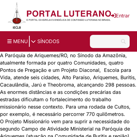
Ir para o conteúdo principal
Entrar
|
MENU
SÍNODOS
A Paróquia de Ariquemes/RO, no Sínodo da Amazônia,
atualmente formada por quatro Comunidades, quatro
Pontos de Pregação e um Projeto Diaconal, Escola para
Vida, atende seis cidades, Alto Paraíso, Ariquemes, Buritis,
Cacaulândia, Jarú e Theobroma, alcançando 298 pessoas.
As enormes distâncias e as condições precárias das
estradas dificultam o fortalecimento do trabalho
missionário nesse contexto. Para uma rodada de Cultos,
por exemplo, é necessário percorrer 770 quilômetros.
O Projeto Missionário vem para suprir a necessidade do
segundo Campo de Atividade Ministerial na Paróquia de
Ariquemes (atuação na Comunidade de Buritis e região),