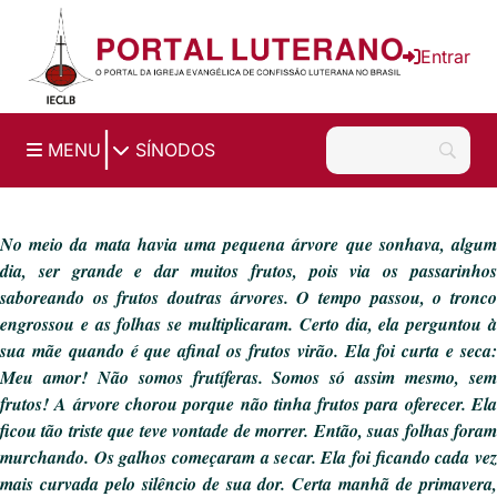
Ir para o conteúdo principal
Entrar
|
MENU
SÍNODOS
No meio da mata havia uma pequena árvore que sonhava, algum
dia, ser grande e dar muitos frutos, pois via os passarinhos
saboreando os frutos doutras árvores. O tempo passou, o tronco
engrossou e as folhas se multiplicaram. Certo dia, ela perguntou à
sua mãe quando é que afinal os frutos virão. Ela foi curta e seca:
Meu amor! Não somos frutíferas. Somos só assim mesmo, sem
frutos! A árvore chorou porque não tinha frutos para oferecer. Ela
ficou tão triste que teve vontade de morrer. Então, suas folhas foram
murchando. Os galhos começaram a secar. Ela foi ficando cada vez
mais curvada pelo silêncio de sua dor. Certa manhã de primavera,