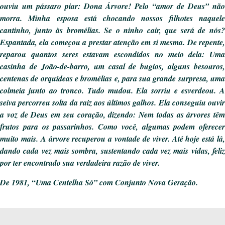
ouviu um pássaro piar: Dona Árvore! Pelo “amor de Deus” não
morra. Minha esposa está chocando nossos filhotes naquele
cantinho, junto às bromélias. Se o ninho cair, que será de nós?
Espantada, ela começou a prestar atenção em si mesma. De repente,
reparou quantos seres estavam escondidos no meio dela: Uma
casinha de João-de-barro, um casal de bugios, alguns besouros,
centenas de orquídeas e bromélias e, para sua grande surpresa, uma
colmeia junto ao tronco. Tudo mudou. Ela sorriu e esverdeou. A
seiva percorreu solta da raiz aos últimos galhos. Ela conseguiu ouvir
a voz de Deus em seu coração, dizendo: Nem todas as árvores têm
frutos para os passarinhos. Como você, algumas podem oferecer
muito mais. A árvore recuperou a vontade de viver. Até hoje está lá,
dando cada vez mais sombra, sustentando cada vez mais vidas, feliz
por ter encontrado sua verdadeira razão de viver.
De 1981, “Uma Centelha Só” com Conjunto Nova Geração.