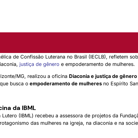
gélica de Confissão Luterana no Brasil (IECLB), refletem s
iaconia,
justiça de gênero
e empoderamento de mulheres.
rizonte/MG, realizou a oficina
Diaconia e justiça de gêner
 que busca o
empoderamento de mulheres
no Espírito San
cina da IBML
im Lutero (IBML) recebeu a assessora de projetos da Fundaç
rotagonismo das mulheres na igreja, na diaconia e na soci