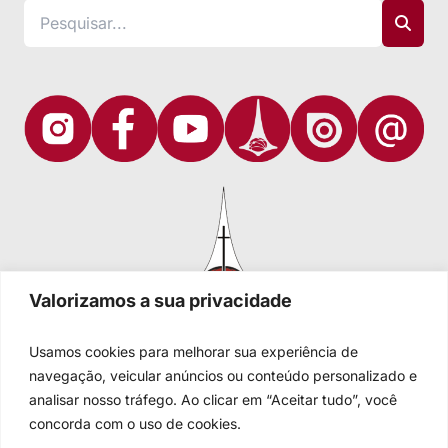
Valorizamos a sua privacidade
Usamos cookies para melhorar sua experiência de
navegação, veicular anúncios ou conteúdo personalizado e
analisar nosso tráfego. Ao clicar em “Aceitar tudo”, você
Igreja Evangélica de Confissão Luterana no Brasil
Sede nacional: Rua Senhor dos Passos, 202/4º andar Centro -
concorda com o uso de cookies.
Cep 90020-180 - Porto Alegre/RS - Brasil