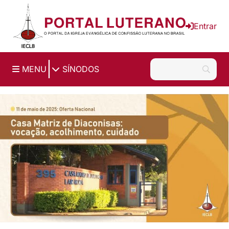
Ir para o conteúdo principal
Entrar
|
MENU
SÍNODOS