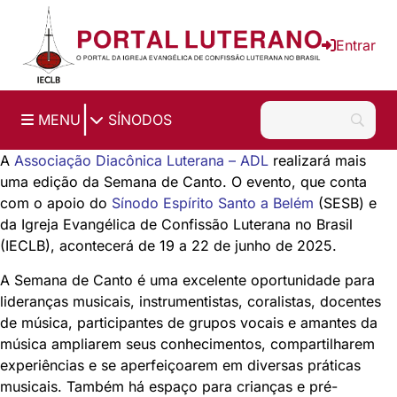
Ir para o conteúdo principal
Entrar
|
MENU
SÍNODOS
A
Associação Diacônica Luterana – ADL
realizará mais
uma edição da Semana de Canto. O evento, que conta
com o apoio do
Sínodo Espírito Santo a Belém
(SESB) e
da Igreja Evangélica de Confissão Luterana no Brasil
(IECLB), acontecerá d
e 19 a 22 de junho de 2025.
A Semana de Canto é uma excelente oportunidade para
lideranças musicais, instrumentistas, coralistas, docentes
de música, participantes de grupos vocais e amantes da
música ampliarem seus conhecimentos, compartilharem
experiências e se aperfeiçoarem em diversas práticas
musicais. Também há espaço para crianças e pré-