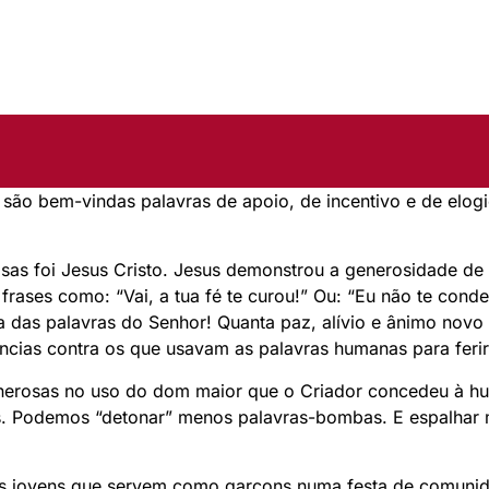
 são bem-vindas palavras de apoio, de incentivo e de elo
as foi Jesus Cristo. Jesus demonstrou a generosidade de 
frases como: “Vai, a tua fé te curou!” Ou: “Eu não te cond
 das palavras do Senhor! Quanta paz, alívio e ânimo novo 
cias contra os que usavam as palavras humanas para ferir 
enerosas no uso do dom maior que o Criador concedeu à h
s. Podemos “detonar” menos palavras-bombas. E espalhar 
s jovens que servem como garçons numa festa de comunida