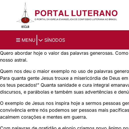
Ir para o conteúdo principal
|
MENU
SÍNODOS
Quero abordar hoje o valor das palavras generosas. Como
nosso astral.
Quem nos deu o maior exemplo no uso de palavras generos
Para quanta gente Jesus trouxe a misericórdia de Deus em 
os teus pecados!” Quanta sanidade e cura integral emanava
discursos, e parábolas e também suas advertências e denún
O exemplo de Jesus nos inspira hoje a sermos pessoas g
convivência entre nós podemos ser pessoas mais pacífica
acalmem corações e mentes em guerra.
Com palavras de gratidão e elogio criamos novo ânimo no