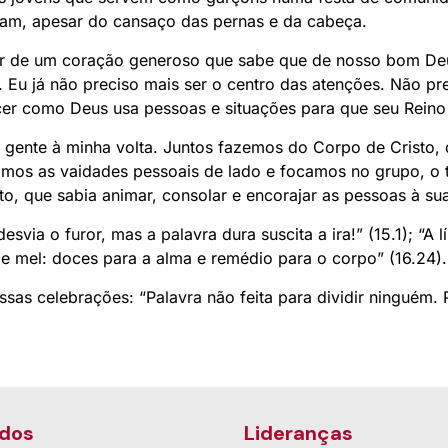
ram, apesar do cansaço das pernas e da cabeça.
 vir de um coração generoso que sabe que de nosso bom D
u já não preciso mais ser o centro das atenções. Não pre
cer como Deus usa pessoas e situações para que seu Rein
gente à minha volta. Juntos fazemos do Corpo de Cristo, d
mos as vaidades pessoais de lado e focamos no grupo, o tr
o, que sabia animar, consolar e encorajar as pessoas à sua
via o furor, mas a palavra dura suscita a ira!” (15.1); “A 
de mel: doces para a alma e remédio para o corpo” (16.24).
sas celebrações: “Palavra não feita para dividir ninguém.
dos
Lideranças