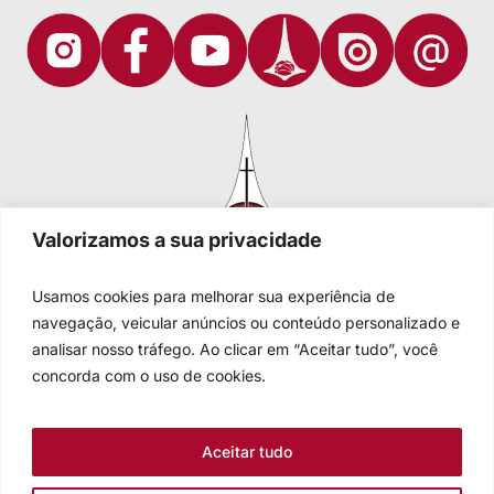
Valorizamos a sua privacidade
Usamos cookies para melhorar sua experiência de
navegação, veicular anúncios ou conteúdo personalizado e
analisar nosso tráfego. Ao clicar em “Aceitar tudo”, você
Igreja Evangélica de Confissão Luterana no Brasil
Sede nacional: Rua Senhor dos Passos, 202/4º andar Centro -
concorda com o uso de cookies.
Cep 90020-180 - Porto Alegre/RS - Brasil
Caixa Postal 2876 -
Telefone 55 51 3284.5400
Aceitar tudo
Fale conosco