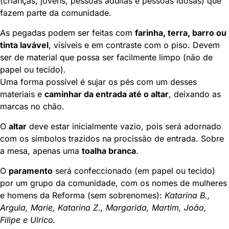
(crianças, jovens, pessoas adultas e pessoas idosas) que
fazem parte da comunidade.
As pegadas podem ser feitas com
farinha, terra, barro ou
tinta lavável
, visíveis e em contraste com o piso. Devem
ser de material que possa ser facilmente limpo (não de
papel ou tecido).
Uma forma possível é sujar os pés com um desses
materiais e
caminhar da entrada até o altar
, deixando as
marcas no chão.
O
altar
deve estar inicialmente vazio, pois será adornado
com os símbolos trazidos na procissão de entrada. Sobre
a mesa, apenas uma
toalha branca
.
O
paramento
será confeccionado (em papel ou tecido)
por um grupo da comunidade, com os nomes de mulheres
e homens da Reforma (sem sobrenomes):
Katarina B.,
Argula, Marie, Katarina Z., Margarida, Martim, João,
Filipe e Ulrico.