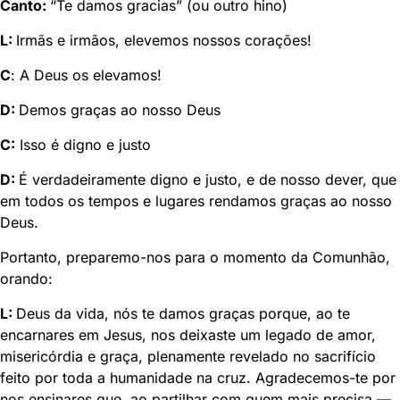
Canto:
“Te damos gracias” (ou outro hino)
L:
Irmãs e irmãos, elevemos nossos corações!
C
: A Deus os elevamos!
D:
Demos graças ao nosso Deus
C:
Isso é digno e justo
D:
É verdadeiramente digno e justo, e de nosso dever, que
em todos os tempos e lugares rendamos graças ao nosso
Deus.
Portanto, preparemo-nos para o momento da Comunhão,
orando:
L:
Deus da vida, nós te damos graças porque, ao te
encarnares em Jesus, nos deixaste um legado de amor,
misericórdia e graça, plenamente revelado no sacrifício
feito por toda a humanidade na cruz. Agradecemos-te por
nos ensinares que, ao partilhar com quem mais precisa —