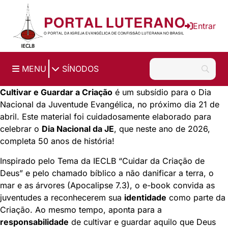
Ir para o conteúdo principal
Entrar
|
MENU
SÍNODOS
Cultivar e Guardar a Criação
é um subsídio para o Dia
Nacional da Juventude Evangélica, no próximo dia 21 de
abril. Este material foi cuidadosamente elaborado para
celebrar o
Dia Nacional da JE
, que neste ano de 2026,
completa 50 anos de história!
Inspirado pelo Tema da IECLB “
Cuidar da Criação de
Deus
” e pelo chamado bíblico a não danificar a terra, o
mar e as árvores (Apocalipse 7.3), o e-book convida as
juventudes a reconhecerem sua
identidade
como parte da
Criação. Ao mesmo tempo, aponta para a
responsabilidade
de cultivar e guardar aquilo que Deus