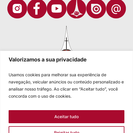
Valorizamos a sua privacidade
Usamos cookies para melhorar sua experiência de
navegação, veicular anúncios ou conteúdo personalizado e
analisar nosso tráfego. Ao clicar em “Aceitar tudo”, você
Igreja Evangélica de Confissão Luterana no Brasil
Sede nacional: Rua Senhor dos Passos, 202/4º andar Centro -
concorda com o uso de cookies.
Cep 90020-180 - Porto Alegre/RS - Brasil
Caixa Postal 2876 -
Telefone 55 51 3284.5400
Aceitar tudo
Fale conosco
Rejeitar tudo