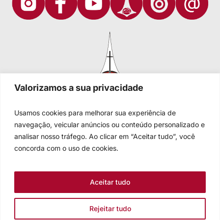
Valorizamos a sua privacidade
Usamos cookies para melhorar sua experiência de
navegação, veicular anúncios ou conteúdo personalizado e
analisar nosso tráfego. Ao clicar em “Aceitar tudo”, você
Igreja Evangélica de Confissão Luterana no Brasil
Sede nacional: Rua Senhor dos Passos, 202/4º andar Centro -
concorda com o uso de cookies.
Cep 90020-180 - Porto Alegre/RS - Brasil
Caixa Postal 2876 -
Telefone 55 51 3284.5400
Aceitar tudo
Fale conosco
Rejeitar tudo