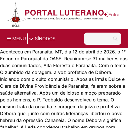
Ir para o conteúdo principal
Entrar
|
MENU
SÍNODOS
Aconteceu em Paranaita, MT, dia 12 de abril de 2026, o 1°
Encontro Paroquial da OASE. Reuniram-se 31 mulheres das
duas comunidades, Alta Floresta e Paranaita. Com o tema:
O zumbido da coragem: a voz profetica de Débora.
Iniciando com o culto comunitário. Após as irmãs Dulce e
Clara da Divina Providência de Paranaita, falaram sobre a
saúde alternativa. Após um delicioso almoço preparado
pelos homens, o P. Teobaldo desenvolveu o tema. O
mesmo trata da ousadia e coragem da juíza e profetiza
Débora que, junto com outras lideranças libertou o povo
hebreu da opressão Cananeia. O nome Débora significa
“abelha”. A Leda coordenou trabalho em grupos com