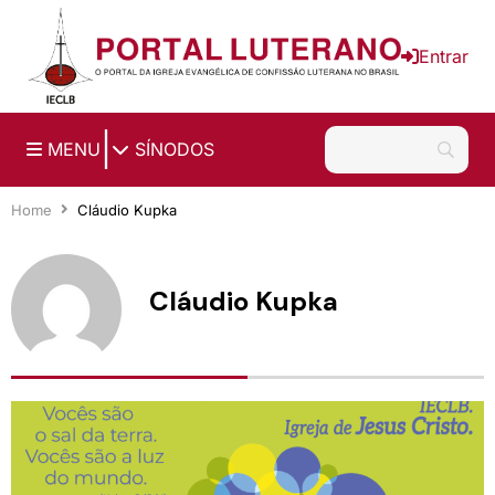
Ir para o conteúdo principal
Entrar
|
MENU
SÍNODOS
Home
Cláudio Kupka
Cláudio Kupka