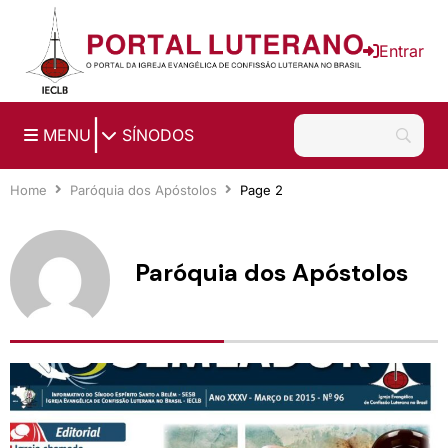
Ir para o conteúdo principal
Entrar
|
MENU
SÍNODOS
Home
Paróquia dos Apóstolos
Page 2
Paróquia dos Apóstolos