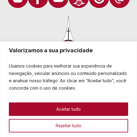
Valorizamos a sua privacidade
Usamos cookies para melhorar sua experiência de
navegação, veicular anúncios ou conteúdo personalizado
e analisar nosso tráfego. Ao clicar em “Aceitar tudo”, você
Igreja Evangélica de Confissão Luterana no Brasil
Sede nacional: Rua Senhor dos Passos, 202/4º andar Centro -
concorda com o uso de cookies.
Cep 90020-180 - Porto Alegre/RS - Brasil
Caixa Postal 2876 -
Telefone 55 51 3284.5400
Aceitar tudo
Fale conosco
Rejeitar tudo