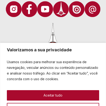
Valorizamos a sua privacidade
Usamos cookies para melhorar sua experiência de
navegação, veicular anúncios ou conteúdo personalizado
e analisar nosso tráfego. Ao clicar em “Aceitar tudo”, você
Igreja Evangélica de Confissão Luterana no Brasil
Sede nacional: Rua Senhor dos Passos, 202/4º andar Centro -
concorda com o uso de cookies.
Cep 90020-180 - Porto Alegre/RS - Brasil
Caixa Postal 2876 -
Telefone 55 51 3284.5400
Aceitar tudo
Fale conosco