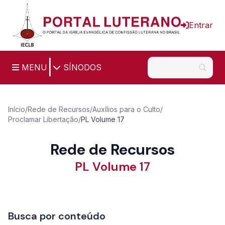
Ir para o conteúdo principal
Entrar
|
MENU
SÍNODOS
Início
/
Rede de Recursos
/
Auxílios para o Culto
/
Proclamar Libertação
/
PL Volume 17
Rede de Recursos
PL Volume 17
Busca por conteúdo