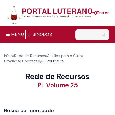
Ir para o conteúdo principal
Entrar
|
MENU
SÍNODOS
Início
/
Rede de Recursos
/
Auxílios para o Culto
/
Proclamar Libertação
/
PL Volume 25
Rede de Recursos
PL Volume 25
Busca por conteúdo