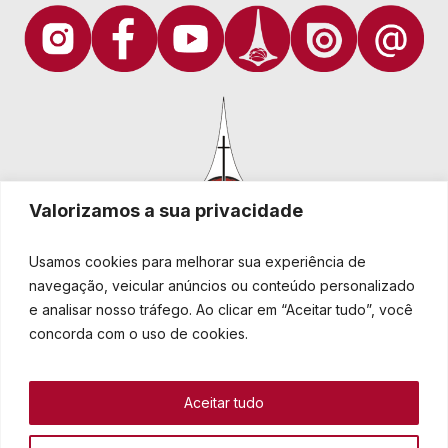
Valorizamos a sua privacidade
Usamos cookies para melhorar sua experiência de
navegação, veicular anúncios ou conteúdo personalizado
e analisar nosso tráfego. Ao clicar em “Aceitar tudo”, você
Igreja Evangélica de Confissão Luterana no Brasil
Sede nacional: Rua Senhor dos Passos, 202/4º andar Centro -
concorda com o uso de cookies.
Cep 90020-180 - Porto Alegre/RS - Brasil
Caixa Postal 2876 -
Telefone 55 51 3284.5400
Aceitar tudo
Fale conosco