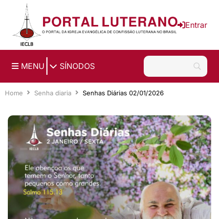
Ir para o conteúdo principal
Entrar
|
MENU
SÍNODOS
Home
Senha diaria
Senhas Diárias 02/01/2026