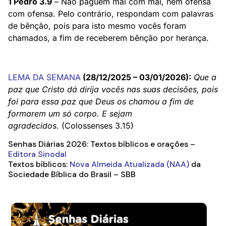
1 Pedro 3.9
– Não paguem mal com mal, nem ofensa
com ofensa. Pelo contrário, respondam com palavras
de bênção, pois para isto mesmo vocês foram
chamados, a fim de receberem bênção por herança.
LEMA DA SEMANA
(28/12/2025 – 03/01/2026):
Que a
paz que Cristo dá dirija vocês nas suas decisões, pois
foi para essa paz que Deus os chamou a fim de
formarem um só corpo. E sejam
agradecidos.
(Colossenses 3.15)
Senhas Diárias 2026: Textos bíblicos e orações –
Editora Sinodal
Textos bíblicos:
Nova Almeida Atualizada (NAA)
da
Sociedade Bíblica do Brasil – SBB