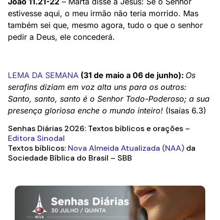
João 11.21-22
– Marta disse a Jesus: Se o Senhor
estivesse aqui, o meu irmão não teria morrido. Mas
também sei que, mesmo agora, tudo o que o senhor
pedir a Deus, ele concederá.
LEMA DA SEMANA
(31 de maio a 06 de junho):
Os
serafins diziam em voz alta uns para os outros:
Santo, santo, santo é o Senhor Todo-Poderoso; a sua
presença gloriosa enche o mundo inteiro!
(Isaías 6.3)
Senhas Diárias 2026: Textos bíblicos e orações –
Editora Sinodal
Textos bíblicos:
Nova Almeida Atualizada (NAA)
da
Sociedade Bíblica do Brasil – SBB