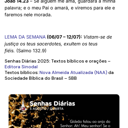
João 14.23
– Se alguém me ama, guardará a minha
palavra; e o meu Pai o amará, e viremos para ele e
faremos nele morada.
LEMA DA SEMANA
(06/07 – 12/07):
Vistam-se de
justiça os teus sacerdotes, exultem os teus
fiéis.
(Salmo 132.9)
Senhas Diárias 2025: Textos bíblicos e orações –
Editora Sinodal
Textos bíblicos:
Nova Almeida Atualizada (NAA)
da
Sociedade Bíblica do Brasil – SBB