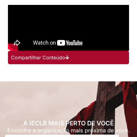
Compartilhar Conteúdo
A IECLB MAIS PERTO DE VOCÊ
Encontre a organização mais próxima de você.