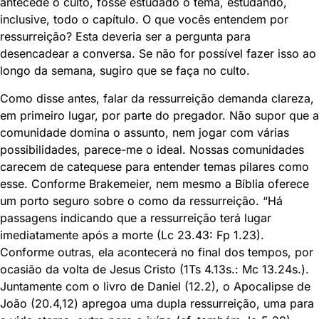
antecede o culto, fosse estudado o tema, estudando,
inclusive, todo o capítulo. O que vocês entendem por
ressurreição? Esta deveria ser a pergunta para
desencadear a conversa. Se não for possível fazer isso ao
longo da semana, sugiro que se faça no culto.
Como disse antes, falar da ressurreição demanda clareza,
em primeiro lugar, por parte do pregador. Não supor que a
comunidade domina o assunto, nem jogar com várias
possibilidades, parece-me o ideal. Nossas comunidades
carecem de catequese para entender temas pilares como
esse. Conforme Brakemeier, nem mesmo a Bíblia oferece
um porto seguro sobre o como da ressurreição. “Há
passagens indicando que a ressurreição terá lugar
imediatamente após a morte (Lc 23.43: Fp 1.23).
Conforme outras, ela acontecerá no final dos tempos, por
ocasião da volta de Jesus Cristo (1Ts 4.13s.: Mc 13.24s.).
Juntamente com o livro de Daniel (12.2), o Apocalipse de
João (20.4,12) apregoa uma dupla ressurreição, uma para