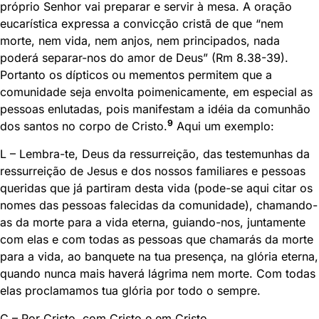
próprio Senhor vai preparar e servir à mesa. A oração
eucarística expressa a convicção cristã de que “nem
morte, nem vida, nem anjos, nem principados, nada
poderá separar-nos do amor de Deus” (Rm 8.38-39).
Portanto os dípticos ou mementos permitem que a
comunidade seja envolta poimenicamente, em especial as
pessoas enlutadas, pois manifestam a idéia da comunhão
9
dos santos no corpo de Cristo.
Aqui um exemplo:
L – Lembra-te, Deus da ressurreição, das testemunhas da
ressurreição de Jesus e dos nossos familiares e pessoas
queridas que já partiram desta vida (pode-se aqui citar os
nomes das pessoas falecidas da comunidade), chamando-
as da morte para a vida eterna, guiando-nos, juntamente
com elas e com todas as pessoas que chamarás da morte
para a vida, ao banquete na tua presença, na glória eterna,
quando nunca mais haverá lágrima nem morte. Com todas
elas proclamamos tua glória por todo o sempre.
C – Por Cristo, com Cristo e em Cristo…