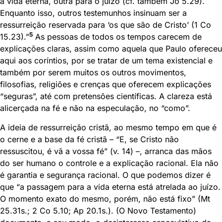
a vida eterna, outra para o juízo (cf. também Jo 5.29).
Enquanto isso, outros testemunhos insinuam ser a
ressurreição reservada para ‘os que são de Cristo’ (1 Co
5
15.23).”
As pessoas de todos os tempos carecem de
explicações claras, assim como aquela que Paulo ofereceu
aqui aos coríntios, por se tratar de um tema existencial e
também por serem muitos os outros movimentos,
filosofias, religiões e crenças que oferecem explicações
“seguras”, até com pretensões científicas. A clareza está
alicerçada na fé e não na especulação, no “como”.
A ideia de ressurreição cristã, ao mesmo tempo em que é
o cerne e a base da fé cristã – “E, se Cristo não
ressuscitou, é vã a vossa fé” (v. 14) –, arranca das mãos
do ser humano o controle e a explicação racional. Ela não
é garantia e segurança racional. O que podemos dizer é
que “a passagem para a vida eterna está atrelada ao juízo.
O momento exato do mesmo, porém, não está fixo” (Mt
25.31s.; 2 Co 5.10; Ap 20.1s.). (O Novo Testamento)