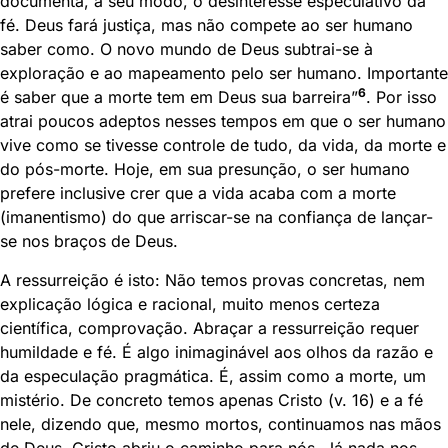
documenta, a seu modo, o desinteresse especulativo da
fé. Deus fará justiça, mas não compete ao ser humano
saber como. O novo mundo de Deus subtrai-se à
exploração e ao mapeamento pelo ser humano. Importante
6
é saber que a morte tem em Deus sua barreira”
. Por isso
atrai poucos adeptos nesses tempos em que o ser humano
vive como se tivesse controle de tudo, da vida, da morte e
do pós-morte. Hoje, em sua presunção, o ser humano
prefere inclusive crer que a vida acaba com a morte
(imanentismo) do que arriscar-se na confiança de lançar-
se nos braços de Deus.
A ressurreição é isto: Não temos provas concretas, nem
explicação lógica e racional, muito menos certeza
científica, comprovação. Abraçar a ressurreição requer
humildade e fé. É algo inimaginável aos olhos da razão e
da especulação pragmática. É, assim como a morte, um
mistério. De concreto temos apenas Cristo (v. 16) e a fé
nele, dizendo que, mesmo mortos, continuamos nas mãos
de Deus. Cristo abriu o caminho para nós. Já nada nos