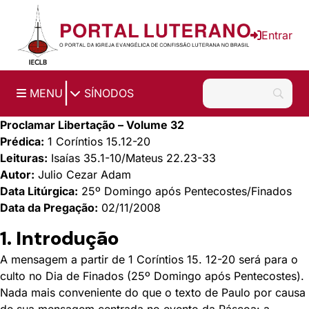
Ir para o conteúdo principal
Entrar
|
MENU
SÍNODOS
Proclamar Libertação – Volume 32
Prédica:
1 Coríntios 15.12-20
Leituras:
Isaías 35.1-10/Mateus 22.23-33
Autor:
Julio Cezar Adam
Data Litúrgica:
25º Domingo após Pentecostes/Finados
Data da Pregação:
02/11/2008
1. Introdução
A mensagem a partir de 1 Coríntios 15. 12-20 será para o
culto no Dia de Finados (25º Domingo após Pentecostes).
Nada mais conveniente do que o texto de Paulo por causa
de sua mensagem centrada no evento da Páscoa: a