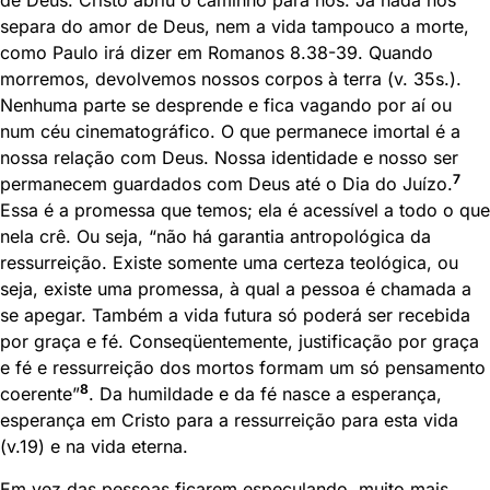
separa do amor de Deus, nem a vida tampouco a morte,
como Paulo irá dizer em Romanos 8.38-39. Quando
morremos, devolvemos nossos corpos à terra (v. 35s.).
Nenhuma parte se desprende e fica vagando por aí ou
num céu cinematográfico. O que permanece imortal é a
nossa relação com Deus. Nossa identidade e nosso ser
7
permanecem guardados com Deus até o Dia do Juízo.
Essa é a promessa que temos; ela é acessível a todo o que
nela crê. Ou seja, “não há garantia antropológica da
ressurreição. Existe somente uma certeza teológica, ou
seja, existe uma promessa, à qual a pessoa é chamada a
se apegar. Também a vida futura só poderá ser recebida
por graça e fé. Conseqüentemente, justificação por graça
e fé e ressurreição dos mortos formam um só pensamento
8
coerente”
. Da humildade e da fé nasce a esperança,
esperança em Cristo para a ressurreição para esta vida
(v.19) e na vida eterna.
Em vez das pessoas ficarem especulando, muito mais