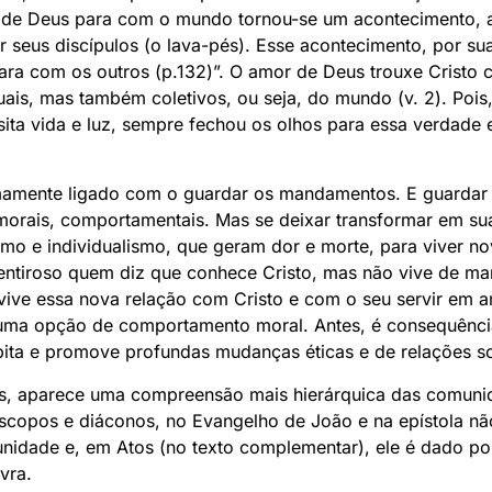
r de Deus para com o mundo tornou-se um acontecimento, a
r seus discípulos (o lava-pés). Esse acontecimento, por s
ara com os outros (p.132)”. O amor de Deus trouxe Cristo
ais, mas também coletivos, ou seja, do mundo (v. 2). Poi
sita vida e luz, sempre fechou os olhos para essa verdade 
timamente ligado com o guardar os mandamentos. E guarda
morais, comportamentais. Mas se deixar transformar em sua
o e individualismo, que geram dor e morte, para viver nov
ntiroso quem diz que conhece Cristo, mas não vive de man
ve essa nova relação com Cristo e com o seu servir em a
uma opção de comportamento moral. Antes, é consequênci
bita e promove profundas mudanças éticas e de relações so
is, aparece uma compreensão mais hierárquica das comunid
íscopos e diáconos, no Evangelho de João e na epístola nã
unidade e, em Atos (no texto complementar), ele é dado 
vra.