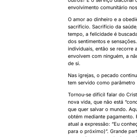
outros? E o serviço diacona
envolvimento comunitário nos
O amor ao dinheiro e a obediê
sacrifício. Sacrifício da saúd
tempo, a felicidade é buscad
dos sentimentos e sensações.
individuais, então se recorre
envolvem com ninguém, a não
de si.
Nas igrejas, o pecado conti
tem servido como parâmetro p
Tornou-se difícil falar do Cr
nova vida, que não está “co
que quer salvar o mundo. Aqu
obtém mediante pagamento. P
atual a expressão: “Eu conhe
para o próximo)”. Grande par