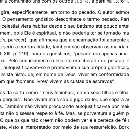
 a comunhão uns com os outros (1.6-7), a partilha (3.16-17
 gira, especificamente, em torno do pecado. O autor adm
ta). O pensamento gnóstico desconhece o termo pecado. Par
elestial viera habitar desde o seu batismo até pouco ante
mem, pois Ele é espiritual, e não poderia ter se tornado ma
ein
, parecer), que afirmava que a encarnação foi aparente 
a sério a corporalidade, também não observam os mandam
 XIII, p. 219), para os gnósticos, “pecado era apenas uma
tual. Pelo conhecimento o espírito era liberado do pecado. O
autojustificavam-se e promoviam a sua própria glorificaçã
nsiste nisto: de, em nome de Deus, viver em conformidad
m que ‘homens livres’ vivem às custas de escravos”.
ios da carta como “meus filhinhos”, como seus filhos e filha
pequeis”. Não vivam mais sob o jugo da lei, que separa 
s. Também não vivam procurando autojustificar-se por me
ta não dissesse respeito à fé. Mas, se porventura alguém 
o. O que os que não creem não podem ver é a certeza de fé 
leste, visto e interpretado por meio de sua ressurreição. Bo