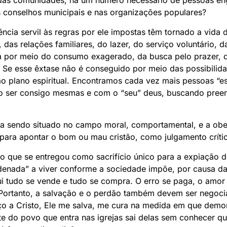
l das comunidades, há um número necessário de pessoas e
 conselhos municipais e nas organizações populares?
ncia servil às regras por ele impostas têm tornado a vida
e, das relações familiares, do lazer, do serviço voluntário,
a por meio do consumo exagerado, da busca pelo prazer, 
 Se esse êxtase não é conseguido por meio das possibilidad
 ao plano espiritual. Encontramos cada vez mais pessoas “es
 ser consigo mesmas e com o “seu” deus, buscando preen
nua sendo situado no campo moral, comportamental, e a o
ara apontar o bom ou mau cristão, como julgamento críti
isto que se entregou como sacrifício único para a expiaçã
ndenada” a viver conforme a sociedade impõe, por causa d
i tudo se vende e tudo se compra. O erro se paga, o amor 
ortanto, a salvação e o perdão também devem ser negoci
ço a Cristo, Ele me salva, me cura na medida em que demon
te do povo que entra nas igrejas sai delas sem conhecer qu