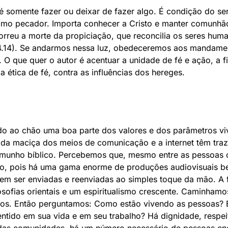
 somente fazer ou deixar de fazer algo. É condição do s
o pecador. Importa conhecer a Cristo e manter comunhão 
orreu a morte da propiciação, que reconcilia os seres hum
4.14). Se andarmos nessa luz, obedeceremos aos mandam
O que quer o autor é acentuar a unidade de fé e ação, a fi
ética de fé, contra as influências dos hereges.
o ao chão uma boa parte dos valores e dos parâmetros vi
da maciça dos meios de comunicação e a internet têm traz
emunho bíblico. Percebemos que, mesmo entre as pessoas c
ado, pois há uma gama enorme de produções audiovisuais 
m ser enviadas e reenviadas ao simples toque da mão. A 
osofias orientais e um espiritualismo crescente. Caminhamo
os. Então perguntamos: Como estão vivendo as pessoas? E
entido em sua vida e em seu trabalho? Há dignidade, respei