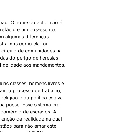
 João. O nome do autor não é
refácio e um pós-escrito.
om algumas diferenças.
stra-nos como ela foi
m círculo de comunidades na
idas do perigo de heresias
 fidelidade aos mandamentos.
uas classes: homens livres e
vam o processo de trabalho,
eligião e da política estava
ua posse. Esse sistema era
e comércio de escravos. A
menção da realidade na qual
istãos para não amar este