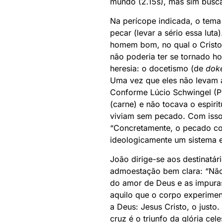
mundo (2.15s), mas sim buscar
Na perícope indicada, o tema
pecar (levar a sério essa lu
homem bom, no qual o Cristo c
não poderia ter se tornado ho
heresia: o docetismo (de
dok
Uma vez que eles não levam 
Conforme Lúcio Schwingel (PL
(carne) e não tocava o espiri
viviam sem pecado. Com isso, 
“Concretamente, o pecado co
ideologicamente um sistema e
João dirige-se aos destinatár
admoestação bem clara: “Não 
do amor de Deus e as impura
aquilo que o corpo experimen
a Deus: Jesus Cristo, o just
cruz é o triunfo da glória ce