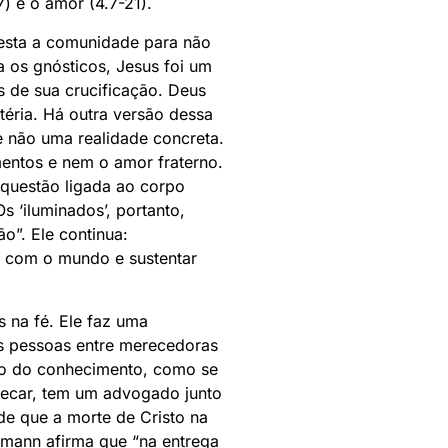
) e o amor (4.7-21).
oesta a comunidade para não
a os gnósticos, Jesus foi um
s de sua crucificação. Deus
téria. Há outra versão dessa
e não uma realidade concreta.
entos e nem o amor fraterno.
 questão ligada ao corpo
s ‘iluminados’, portanto,
o”. Ele continua:
e com o mundo e sustentar
s na fé. Ele faz uma
as pessoas entre merecedoras
io do conhecimento, como se
pecar, tem um advogado junto
de que a morte de Cristo na
rkmann afirma que “na entrega