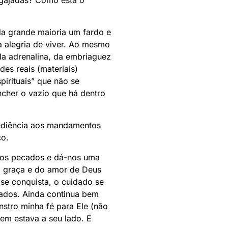
ngajadas? Como está o
 da grande maioria um fardo e
 da alegria de viver. Ao mesmo
da adrenalina, da embriaguez
es reais (materiais)
pirituais” que não se
cher o vazio que há dentro
bediência aos mandamentos
co.
o dos pecados e dá-nos uma
a graça e do amor de Deus
se conquista, o cuidado se
ados. Ainda continua bem
stro minha fé para Ele (não
em estava a seu lado. E