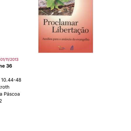
01/11/2013
me 36
 10.44-48
troth
a Páscoa
2