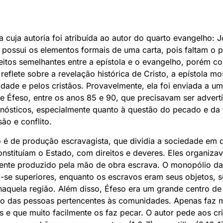
ta cuja autoria foi atribuída ao autor do quarto evangelho:
ossui os elementos formais de uma carta, pois faltam o p
itos semelhantes entre a epístola e o evangelho, porém c
eflete sobre a revelação histórica de Cristo, a epístola mo
idade e pelos cristãos. Provavelmente, ela foi enviada a u
e Éfeso, entre os anos 85 e 90, que precisavam ser advert
gnósticos, especialmente quanto à questão do pecado e da
ão e conflito.
 é de produção escravagista, que dividia a sociedade em d
onstituíam o Estado, com direitos e deveres. Eles organiza
ente produzido pela mão de obra escrava. O monopólio da r
e superiores, enquanto os escravos eram seus objetos, s
naquela região. Além disso, Éfeso era um grande centro d
ção das pessoas pertencentes às comunidades. Apenas faz 
as e que muito facilmente os faz pecar. O autor pede aos cr