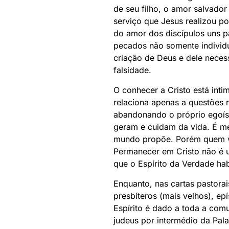
de seu filho, o amor salvado
serviço que Jesus realizou po
do amor dos discípulos uns p
pecados não somente individu
criação de Deus e dele neces
falsidade.
O conhecer a Cristo está in
relaciona apenas a questões 
abandonando o próprio egoísm
geram e cuidam da vida. É me
mundo propõe. Porém quem vi
Permanecer em Cristo não é 
que o Espírito da Verdade ha
Enquanto, nas cartas pastora
presbíteros (mais velhos), ep
Espírito é dado a toda a com
judeus por intermédio da Pala