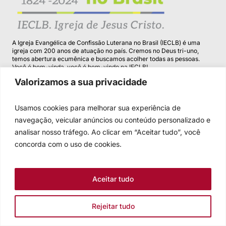
A Igreja Evangélica de Confissão Luterana no Brasil (IECLB) é uma
igreja com 200 anos de atuação no país. Cremos no Deus tri-uno,
temos abertura ecumênica e buscamos acolher todas as pessoas.
Você é bem-vinda, você é bem-vindo na IECLB!
Valorizamos a sua privacidade
Conteúdos
Usamos cookies para melhorar sua experiência de
navegação, veicular anúncios ou conteúdo personalizado e
Central de Recursos
analisar nosso tráfego. Ao clicar em “Aceitar tudo”, você
concorda com o uso de cookies.
Documentos confessionais
Documentos normativos
Aceitar tudo
Notícias
Rejeitar tudo
Lideranças