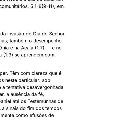
comunitários. 5.1-8(9-11), em
l da invasão do Dia do Senhor
 aliás, também o desempenho
nia e na Acaia (1.7) — e no
ça (1.3) se aprendem com
mper. Têm com clareza que é
s neste particular: sob
e a tentativa desavergonhada
r, a ausência da fé,
Daniel até os Testemunhas de
 a sinais do fim dos tempos
ivamente como efusões de