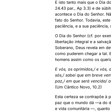
E isto tanto mais que o Dia d
24.43 par., Ap 3.3) e de súbi
acontece o Dia do Senhor. Nã
fato do Senhor. Todavia, este
paciência, e a sua paciência,
O Dia do Senhor (cf. por exem
libertação integral e a salva
Soberano, Deus revela em def
como puderem chegar a tal. El
homens assim como os queri
E vós, os oprimidos,/ e vós, 
sós,/ sabei que em breve vem
paz,/ em que será vencida/ a
(Um Cântico Novo, 10.2)
Esta certeza se contrapõe à p
paz que o mundo dá —a do de
e vida comunitária —, quant