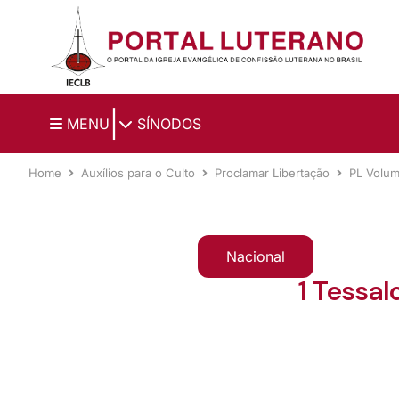
Ir para o conteúdo principal
|
MENU
SÍNODOS
Home
Auxílios para o Culto
Proclamar Libertação
PL Volu
Nacional
1 Tessal