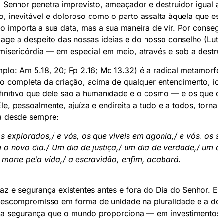
o Senhor penetra imprevisto, ameaçador e destruidor igual a
to, inevitável e doloroso como o parto assalta àquela que es
o importa a sua data, mas a sua maneira de vir. Por conseg
 age a despeito das nossas ideias e do nosso conselho (Lut
 misericórdia — em especial em meio, através e sob a dest
plo: Am 5.18, 20; Fp 2.16; Mc 13.32) é a radical metamorfo
ção completa da criação, acima de qualquer entendimento, i
initivo que dele são a humanidade e o cosmo — e os que 
e, pessoalmente, ajuíza e endireita a tudo e a todos, tor
a desde sempre:
os explorados,/ e vós, os que viveis em agonia,/ e vós, os 
 o novo dia./ Um dia de justiça,/ um dia de verdade,/ um 
 morte pela vida,/ a escravidão, enfim, acabará.
az e segurança existentes antes e fora do Dia do Senhor. El
scompromisso em forma de unidade na pluralidade e a do 
o a segurança que o mundo proporciona — em investimento