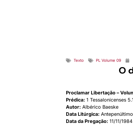
Texto
PL Volume 09
O d
Proclamar Libertação – Volu
Prédica:
1 Tessalonicenses 5.
Autor:
Albérico Baeske
Data Litúrgica:
Antepenúltimo
Data da Pregação:
11/11/1984