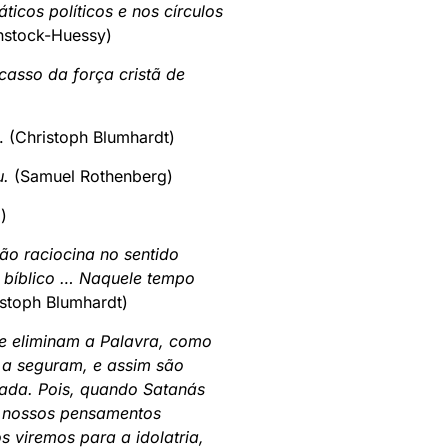
ticos políticos e nos círculos
stock-Huessy)
casso da força cristã de
. (Christoph Blumhardt)
u.
(Samuel Rothenberg)
)
o raciocina no sentido
é bíblico … Naquele tempo
stoph Blumhardt)
e eliminam a Palavra, como
o a seguram, e assim são
sada. Pois, quando Satanás
s nossos pensamentos
 viremos para a idolatria,