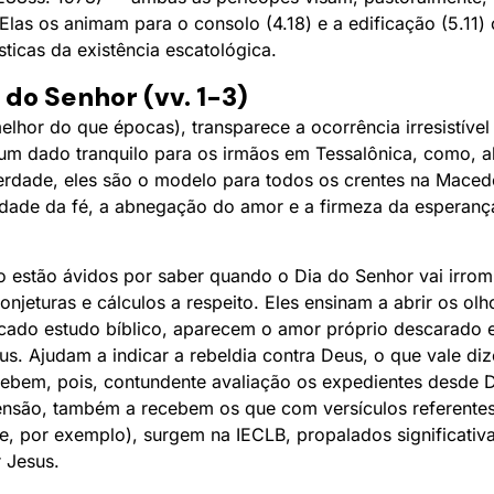
 Elas os animam para o consolo (4.18) e a edificação (5.11) 
ísticas da existência escatológica.
 do Senhor (vv. 1-3)
lhor do que épocas), transparece a ocorrência irresistíve
 um dado tranquilo para os irmãos em Tessalônica, como,
verdade, eles são o modelo para todos os crentes na Macedô
idade da fé, a abnegação do amor e a firmeza da esperan
o estão ávidos por saber quando o Dia do Senhor vai irro
njeturas e cálculos a respeito. Eles ensinam a abrir os olho
icado estudo bíblico, aparecem o amor próprio descarado 
us. Ajudam a indicar a rebeldia contra Deus, o que vale dize
ecebem, pois, contundente avaliação os expedientes desde 
ensão, também a recebem os que com versículos referentes
se, por exemplo), surgem na IECLB, propalados significat
 Jesus.