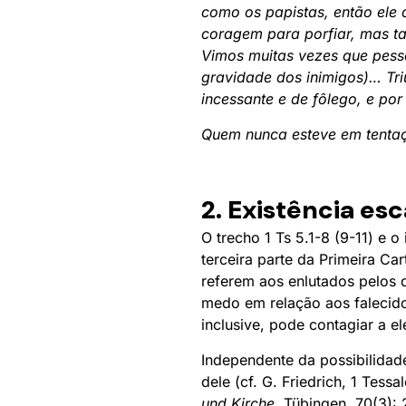
como os papistas, então ele 
coragem para porfiar, mas t
Vimos muitas vezes que pesso
gravidade dos inimigos)… Tr
incessante e de fôlego, e por
Quem nunca esteve em tentaç
2. Existência es
O trecho 1 Ts 5.1-8 (9-11) e o
terceira parte da Primeira Ca
referem aos enlutados pelos q
medo em relação aos falecidos
inclusive, pode contagiar a el
Independente da possibilidad
dele (cf. G. Friedrich, 1 Tess
und Kirche
, Tübingen, 70(3):