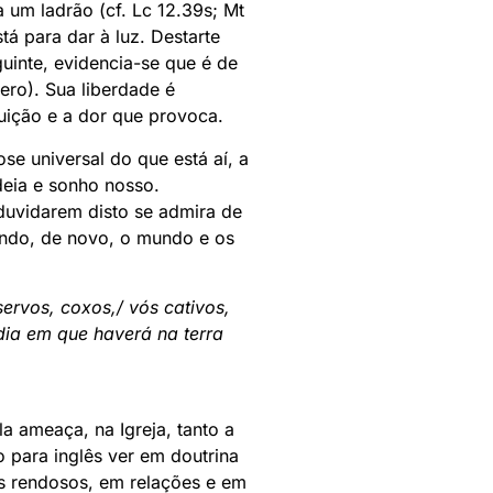
 um ladrão (cf. Lc 12.39s; Mt
tá para dar à luz. Destarte
uinte, evidencia-se que é de
ero). Sua liberdade é
ruição e a dor que provoca.
se universal do que está aí, a
deia e sonho nosso.
duvidarem disto se admira de
nando, de novo, o mundo e os
servos, coxos,/ vós cativos,
dia em que haverá na terra
a ameaça, na Igreja, tanto a
para inglês ver em doutrina
s rendosos, em relações e em