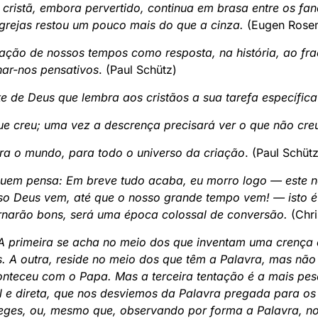
cristã, embora pervertido, continua em brasa entre os faná
Igrejas restou um pouco mais do que a cinza.
(Eugen Rosen
lvação de nossos tempos como resposta, na história, ao fra
nar-nos pensativos
. (Paul Schütz)
te de Deus que lembra aos cristãos a sua tarefa específica
e creu; uma vez a descrença precisará ver o que não cre
ra o mundo, para todo o universo da criação
. (Paul Schütz
uem pensa: Em breve tudo acaba, eu morro logo — este nã
sso Deus vem, até que o nosso grande tempo vem! — isto 
ornarão bons, será uma época colossal de conversão.
(Chri
 primeira se acha no meio dos que inventam uma crença 
s. A outra, reside no meio dos que têm a Palavra, mas nã
onteceu com o Papa. Mas a terceira tentação é a mais pe
l e direta, que nos desviemos da Palavra pregada para o
ges, ou, mesmo que, observando por forma a Palavra, nos