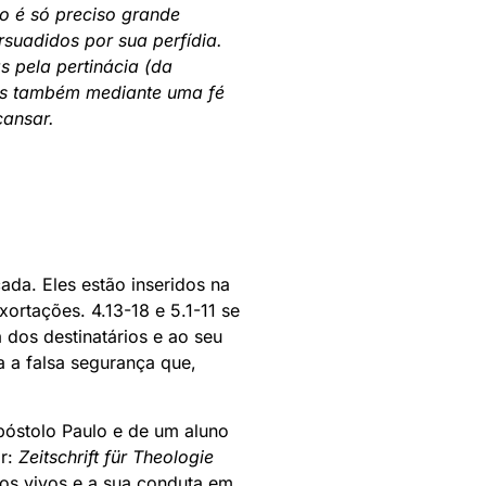
o é só preciso grande
uadidos por sua perfídia.
 pela pertinácia (da
mas também mediante uma fé
cansar.
cada. Eles estão inseridos na
xortações. 4.13-18 e 5.1-11 se
a dos destinatários e ao seu
a a falsa segurança que,
póstolo Paulo e de um aluno
or:
Zeitschrift für Theologie
 os vivos e a sua conduta em