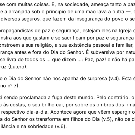
se com muitas coisas. E, na sociedade, ameaça tanto a paz 
e a arranjada sob o principio de uma mão lava a outra —, 
 diversos seguros, que fazem da insegurança do povo o se
ropagandistas de paz e segurança, estejam eles na Igreja 
nstra aos que gastam e se sacrificam por paz e segurança 
nstroem a sua religião, a sua existência pessoal e familiar, 
ança antes e fora do Dia do Senhor. É subversiva por natu
 se livra de todos os … que dizem …: Paz, paz! e não há p
ruz (Lutero).
 e o Dia do Senhor não nos apanha de surpresa (v.4). Esta
ino n° 7).
tá sendo proclamada a fuga deste mundo. Pelo contrário, o
o às costas, o seu brilho cai, por sobre os ombros dos ir
 respectivo dia-a-dia. Acontece agora que vêem espargir os
 do Senhor os transforma em filhos do Dia (v.5), não os de
gilância e na sobriedade (v.6).