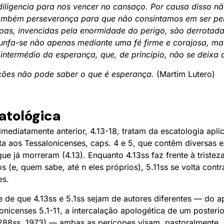
diligencia para nos vencer no cansaço. Por causa disso nã
ambém perseverança para que não consintamos em ser pers
as, invencidas pela enormidade do perigo, são derrotadas
iunfa-se não apenas mediante uma fé firme e corajosa, 
 intermédio da esperança, que, de princípio, não se deixa 
ões não pode saber o que é esperança.
(Martim Lutero)
catológica
 imediatamente anterior, 4.13-18, tratam da escatologia apli
rta aos Tessalonicenses, caps. 4 e 5, que contêm diversas e
ue já morreram (4.13). Enquanto 4.13ss faz frente à tristez
 (e, quem sabe, até n eles próprios), 5.11ss se volta contr
es.
e de que 4.13ss e 5.1ss sejam de autores diferentes — do a
alonicenses 5.1-11, a intercalação apologética de um posteri
 288ss. 1973) — ambas as perícopes visam, pastoralmente,