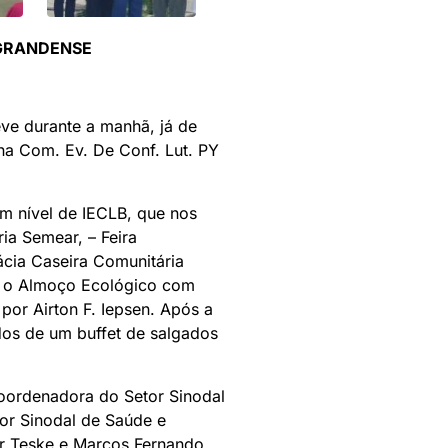
-GRANDENSE
ve durante a manhã, já de
na Com. Ev. De Conf. Lut. PY
m nível de IECLB, que nos
ia Semear, – Feira
cia Caseira Comunitária
s, o Almoço Ecológico com
por Airton F. Iepsen. Após a
os de um buffet de salgados
Coordenadora do Setor Sinodal
or Sinodal de Saúde e
ar Teske e Marcos Fernando