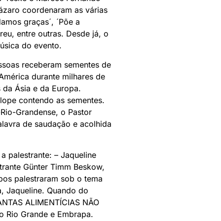
Lázaro coordenaram as várias
amos graças´, ´Põe a
reu, entre outras. Desde já, o
úsica do evento.
pessoas receberam sementes de
América durante milhares de
s da Ásia e da Europa.
elope contendo as sementes.
Rio-Grandense, o Pastor
palavra de saudação e acolhida
 palestrante: – Jaqueline
trante Günter Timm Beskow,
os palestraram sob o tema
, Jaqueline. Quando do
 PLANTAS ALIMENTÍCIAS NÃO
o Rio Grande e Embrapa.