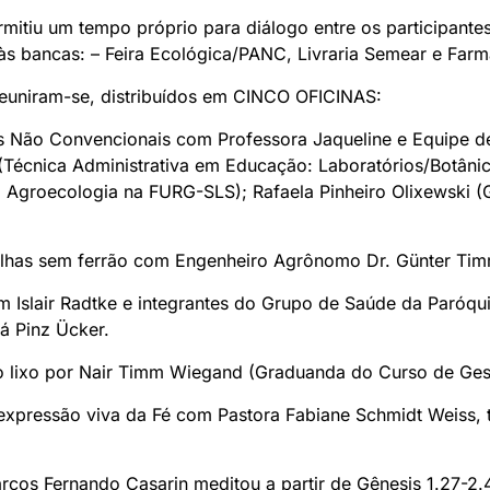
rmitiu um tempo próprio para diálogo entre os participante
às bancas: – Feira Ecológica/PANC, Livraria Semear e Farm
 reuniram-se, distribuídos em CINCO OFICINAS:
as Não Convencionais com Professora Jaqueline e Equipe de
Técnica Administrativa em Educação: Laboratórios/Botâni
 Agroecologia na FURG-SLS); Rafaela Pinheiro Olixewski 
belhas sem ferrão com Engenheiro Agrônomo Dr. Günter Ti
m Islair Radtke e integrantes do Grupo de Saúde da Paróqu
á Pinz Ücker.
no lixo por Nair Timm Wiegand (Graduanda do Curso de Ge
expressão viva da Fé com Pastora Fabiane Schmidt Weiss, 
cos Fernando Casarin meditou a partir de Gênesis 1.27-2.