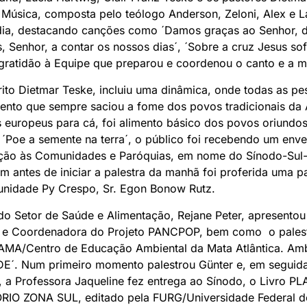
 Música, composta pelo teólogo Anderson, Zeloni, Alex e 
dia, destacando canções como ´Damos graças ao Senhor, d
, Senhor, a contar os nossos dias´, ´Sobre a cruz Jesus sof
gratidão à Equipe que preparou e coordenou o canto e a m
ito Dietmar Teske, incluiu uma dinâmica, onde todas as 
ento que sempre saciou a fome dos povos tradicionais da 
os europeus para cá, foi alimento básico dos povos oriundo
´Poe a semente na terra´, o público foi recebendo um env
ção às Comunidades e Paróquias, em nome do Sínodo-Sul-
m antes de iniciar a palestra da manhã foi proferida uma 
unidade Py Crespo, Sr. Egon Bonow Rutz.
 Setor de Saúde e Alimentação, Rejane Peter, apresentou a
G e Coordenadora do Projeto PANCPOP, bem como o pales
MA/Centro de Educação Ambiental da Mata Atlântica. Amb
E´. Num primeiro momento palestrou Günter e, em seguida
a, a Professora Jaqueline fez entrega ao Sínodo, o Livro
O ZONA SUL, editado pela FURG/Universidade Federal d