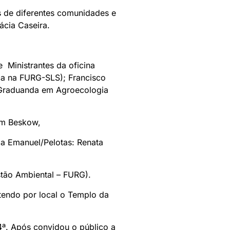
s de diferentes comunidades e
ácia Caseira.
 Ministrantes da oficina
ca na FURG-SLS); Francisco
(Graduanda em Agroecologia
mm Beskow,
ia Emanuel/Pelotas: Renata
stão Ambiental – FURG).
tendo por local o Templo da
4ª. Após convidou o público a