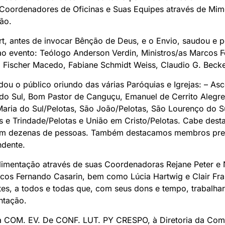
 Coordenadores de Oficinas e Suas Equipes através de Mim
ão.
rt, antes de invocar Bênção de Deus, e o Envio, saudou e p
 ao evento: Teólogo Anderson Verdin, Ministros/as Marcos 
 Fischer Macedo, Fabiane Schmidt Weiss, Claudio G. Becke
ou o público oriundo das várias Paróquias e Igrejas: – A
do Sul, Bom Pastor de Canguçu, Emanuel de Cerrito Alegr
Maria do Sul/Pelotas, São João/Pelotas, São Lourenço do S
s e Trindade/Pelotas e União em Cristo/Pelotas. Cabe des
om dezenas de pessoas. Também destacamos membros prese
ndente.
limentação através de suas Coordenadoras Rejane Peter e 
rcos Fernando Casarin, bem como Lúcia Hartwig e Clair Fr
tes, a todos e todas que, com seus dons e tempo, trabalha
ntação.
 COM. EV. De CONF. LUT. PY CRESPO, à Diretoria da Com