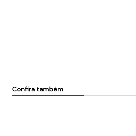
Sínodo:
Sul Rio Grandense
Instância:
Sinodal
Categorias:
Geral
Confira também
30/07/2026
30/07/2026
ca
Reunião da
Ação de Graças
Coordenação Sinodal do
comunidade no