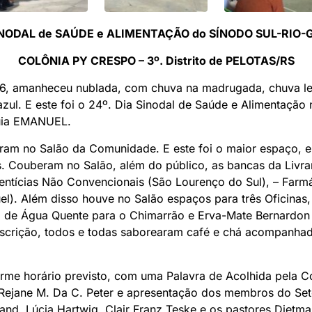
SINODAL de SAÚDE e ALIMENTAÇÃO do SÍNODO SUL-RIO
COLÔNIA PY CRESPO – 3º. Distrito de PELOTAS/RS
2026, amanheceu nublada, com chuva na madrugada, chuva le
ul. E este foi o 24º. Dia Sinodal de Saúde e Alimentação 
uia EMANUEL.
ram no Salão da Comunidade. E este foi o maior espaço, e
. Couberam no Salão, além do público, as bancas da Livrar
ntícias Não Convencionais (São Lourenço do Sul), – Farmá
el). Além disso houve no Salão espaços para três Oficina
ita de Água Quente para o Chimarrão e Erva-Mate Bernardon 
nscrição, todos e todas saborearam café e chá acompanhad
rme horário previsto, com uma Palavra de Acolhida pela 
 Rejane M. Da C. Peter e apresentação dos membros do Set
nd, Lúcia Hartwig, Clair Franz Teske e os pastores Dietm