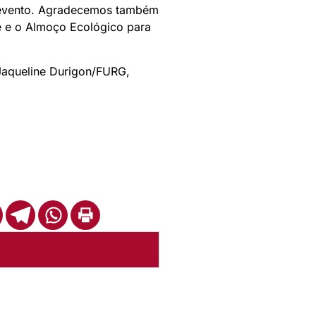
o evento. Agradecemos também
é e o Almoço Ecológico para
 Jaqueline Durigon/FURG,