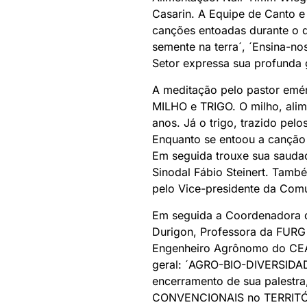
Casarin. A Equipe de Canto e
canções entoadas durante o 
semente na terra´, ´Ensina-nos
Setor expressa sua profunda 
A meditação pelo pastor emér
MILHO e TRIGO. O milho, alim
anos. Já o trigo, trazido pel
Enquanto se entoou a canção 
Em seguida trouxe sua sauda
Sinodal Fábio Steinert. També
pelo Vice-presidente da Com
Em seguida a Coordenadora do
Durigon, Professora da FUR
Engenheiro Agrônomo do CEA
geral: ´AGRO-BIO-DIVERSIDAD
encerramento de sua palestr
CONVENCIONAIS no TERRITÓRI