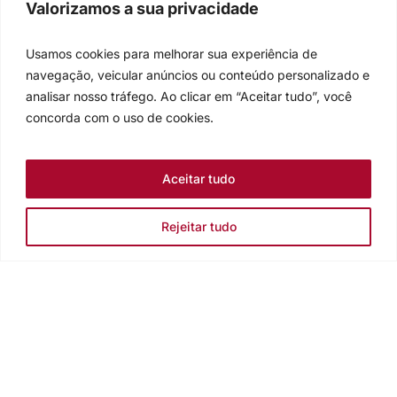
Valorizamos a sua privacidade
Usamos cookies para melhorar sua experiência de
navegação, veicular anúncios ou conteúdo personalizado e
analisar nosso tráfego. Ao clicar em “Aceitar tudo”, você
concorda com o uso de cookies.
Aceitar tudo
Rejeitar tudo
Igreja Evangélica de Confissão Luterana no Brasil
Sede nacional: Rua Senhor dos Passos, 202/4º andar Centro -
Cep 90020-180 - Porto Alegre/RS - Brasil
Caixa Postal 2876 -
Telefone 55 51 3284.5400