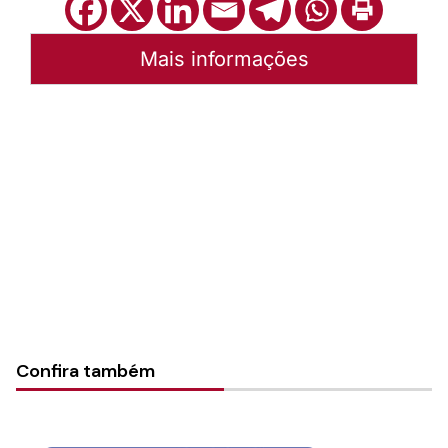
Mais informações
Autoria:
Portal Luterano
Instância:
Nacional
Tipo de Post:
Texto
Categorias:
PL Volume 39
Confira também