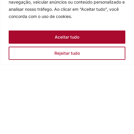
navegação, veicular anúncios ou conteúdo personalizado e
analisar nosso tráfego. Ao clicar em “Aceitar tudo”, você
concorda com o uso de cookies.
Aceitar tudo
Rejeitar tudo
Igreja Evangélica de Confissão Luterana no Brasil
Sede nacional: Rua Senhor dos Passos, 202/4º andar Centro -
Cep 90020-180 - Porto Alegre/RS - Brasil
Caixa Postal 2876 -
Telefone 55 51 3284.5400
Fale conosco