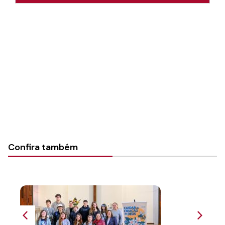
Autoria:
Portal Luterano
Instância:
Nacional
Tipo de Post:
Texto
Categorias:
PL Volume 40
Confira também