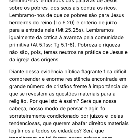
sentimo-nos lembrados das palavras de Jesus
sobre os pobres, dos seus ais contra os ricos.
Lembramo-nos de que os pobres são para Jesus
herdeiros do reino (Lc 6.20) e critério de juízo
para a entrada nele (Mt 25.25s). Lembramos
igualmente da crítica à avareza pela comunidade
primitiva (At 5.1ss; Tg 5.1-6). Pobreza e riqueza
não são, pois, temas neutros na prática de Jesus e
da igreja das origens.
Diante dessa evidência bíblica flagrante fica difícil
compreender e enorme resistência encontrada em
grande número de cristãos frente à importância de
que se revestem as questões materiais para a
religião. Por que isto é assim? Será que nossa
cabeça, nosso modo de pensar e agir, foi
sorrateiramente condicionado por juízos e ideias
tendenciosas, que querem abafar direitos materiais
legítimos a todos os cidadãos? Será que
trabalharam de tal forma nossa cabeça com