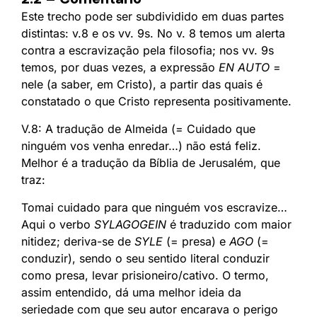
Este trecho pode ser subdividido em duas partes
distintas: v.8 e os vv. 9s. No v. 8 temos um alerta
contra a escravização pela filosofia; nos vv. 9s
temos, por duas vezes, a expressão
EN AUTO
=
nele (a saber, em Cristo), a partir das quais é
constatado o que Cristo representa positivamente.
V.8: A tradução de Almeida (= Cuidado que
ninguém vos venha enredar…) não está feliz.
Melhor é a tradução da Bíblia de Jerusalém, que
traz:
Tomai cuidado para que ninguém vos escravize…
Aqui o verbo
SYLAGOGEIN
é traduzido com maior
nitidez; deriva-se de
SYLE
(= presa) e
AGO
(=
conduzir), sendo o seu sentido literal conduzir
como presa, levar prisioneiro/cativo. O termo,
assim entendido, dá uma melhor ideia da
seriedade com que seu autor encarava o perigo