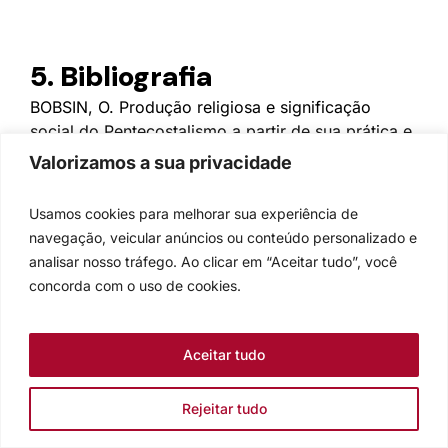
5. Bibliografia
BOBSIN, O. Produção religiosa e significação
social do Pentecostalismo a partir de sua prática e
representação. Dissertação. São Paulo, 1984;
Valorizamos a sua privacidade
HUTTEN, K. Die Glaubenswelt des Sektierers.
Anspruch und Tragödie. In: Stundenbuch 6.
Usamos cookies para melhorar sua experiência de
Hamburg, 1965;
navegação, veicular anúncios ou conteúdo personalizado e
JESOIRENS, R. VILLAC, S. Mãos à obra. Diálogos e
analisar nosso tráfego. Ao clicar em “Aceitar tudo”, você
debates com os jovens. Rio de Janeiro, 1971;
concorda com o uso de cookies.
KLIEWER, G.U. Doutrina pentecostal e ambiente
social. Funções da ideologia pentecostal. In:
Estudos Teológicos, São Leopoldo, 16(3): 37-
Aceitar tudo
45,1976;
LOHMEYER, E. Die Briefe an die Philipper, Kolosser
Rejeitar tudo
und Philemon. In: Kritisch-Exegetischer Kommentar
über das Neue Testament. v.9. Göttingen, 1964;