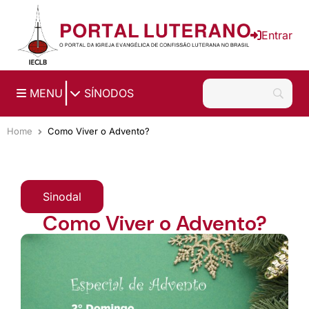
Ir para o conteúdo principal
Entrar
|
MENU
SÍNODOS
Home
Como Viver o Advento?
Sinodal
Como Viver o Advento?