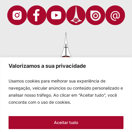
Valorizamos a sua privacidade
Usamos cookies para melhorar sua experiência de
navegação, veicular anúncios ou conteúdo personalizado e
analisar nosso tráfego. Ao clicar em “Aceitar tudo”, você
Igreja Evangélica de Confissão Luterana no Brasil
Sede nacional: Rua Senhor dos Passos, 202/4º andar Centro -
concorda com o uso de cookies.
Cep 90020-180 - Porto Alegre/RS - Brasil
Caixa Postal 2876 -
Telefone 55 51 3284.5400
Aceitar tudo