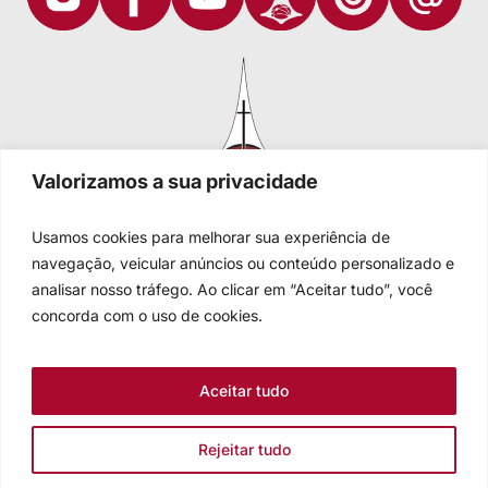
Valorizamos a sua privacidade
Usamos cookies para melhorar sua experiência de
navegação, veicular anúncios ou conteúdo personalizado e
analisar nosso tráfego. Ao clicar em “Aceitar tudo”, você
Igreja Evangélica de Confissão Luterana no Brasil
Sede nacional: Rua Senhor dos Passos, 202/4º andar Centro -
concorda com o uso de cookies.
Cep 90020-180 - Porto Alegre/RS - Brasil
Caixa Postal 2876 -
Telefone 55 51 3284.5400
Aceitar tudo
Fale conosco
Rejeitar tudo