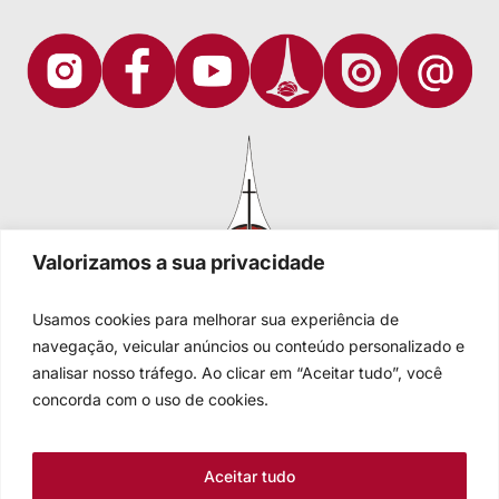
Valorizamos a sua privacidade
Usamos cookies para melhorar sua experiência de
navegação, veicular anúncios ou conteúdo personalizado e
analisar nosso tráfego. Ao clicar em “Aceitar tudo”, você
Igreja Evangélica de Confissão Luterana no Brasil
Sede nacional: Rua Senhor dos Passos, 202/4º andar Centro -
concorda com o uso de cookies.
Cep 90020-180 - Porto Alegre/RS - Brasil
Caixa Postal 2876 -
Telefone 55 51 3284.5400
Aceitar tudo