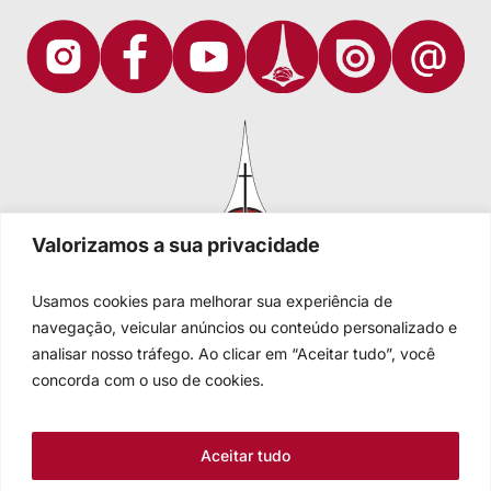
Valorizamos a sua privacidade
Usamos cookies para melhorar sua experiência de
navegação, veicular anúncios ou conteúdo personalizado e
analisar nosso tráfego. Ao clicar em “Aceitar tudo”, você
Igreja Evangélica de Confissão Luterana no Brasil
Sede nacional: Rua Senhor dos Passos, 202/4º andar Centro -
concorda com o uso de cookies.
Cep 90020-180 - Porto Alegre/RS - Brasil
Caixa Postal 2876 -
Telefone 55 51 3284.5400
Aceitar tudo